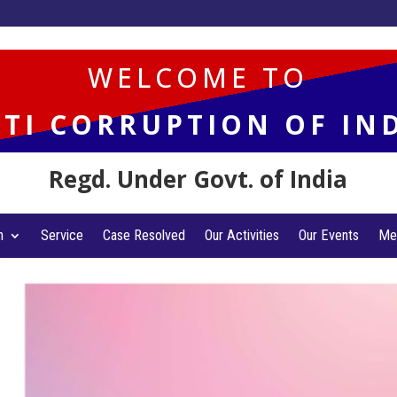
WELCOME TO
TI CORRUPTION OF IN
Regd. Under Govt. of India
n
Service
Case Resolved
Our Activities
Our Events
Me