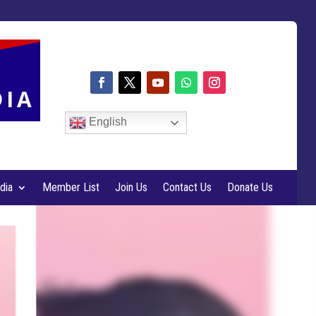
DIA
English
dia
Member List
Join Us
Contact Us
Donate Us