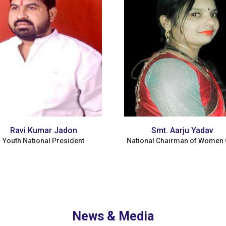
Smt. Aarju Yadav
Adv. B.N Singh Yadav
ional Chairman of Women Cell
Founder/Chairman
News & Media