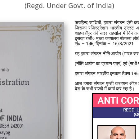
(Regd. Under Govt. of India)
जयहिन्द साथियों, हमारा संगठन एंट
जिसका रजिस्ट्रेशन भारतीय ट्रस्ट अ
शाहजहाँपुर की सदर तहसील में दिनां
इसका रजी० मुख्य कार्यालय मोहल्ला लो
सं० – 146, दिनांक – 16/8/2021
यह हमारा संगठन नीति आयोग (भारत सरका
(नीति आयोग का प्रमाण पत्र) एवं (सभी प
हमारा संगठन भारतीय इनकम टैक्स 1961
आज हमारा संगठन एन्टी करप्शन ऑफ इण्
देश के सभी राज्यों में कार्य कर रहा है।