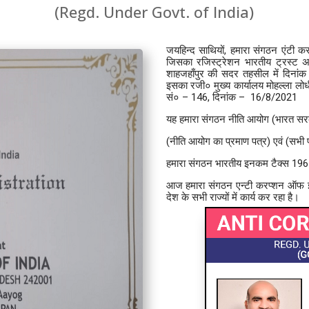
(Regd. Under Govt. of India)
जयहिन्द साथियों, हमारा संगठन एंट
जिसका रजिस्ट्रेशन भारतीय ट्रस्ट अ
शाहजहाँपुर की सदर तहसील में दिनां
इसका रजी० मुख्य कार्यालय मोहल्ला लो
सं० – 146, दिनांक – 16/8/2021
यह हमारा संगठन नीति आयोग (भारत सरका
(नीति आयोग का प्रमाण पत्र) एवं (सभी प
हमारा संगठन भारतीय इनकम टैक्स 1961
आज हमारा संगठन एन्टी करप्शन ऑफ इण्
देश के सभी राज्यों में कार्य कर रहा है।