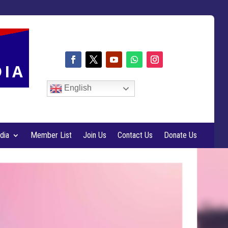
DIA
English
dia
Member List
Join Us
Contact Us
Donate Us