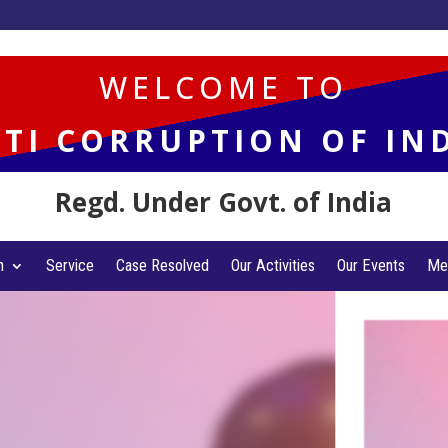
WELCOME TO
TI CORRUPTION OF IN
Regd. Under Govt. of India
n
Service
Case Resolved
Our Activities
Our Events
Me