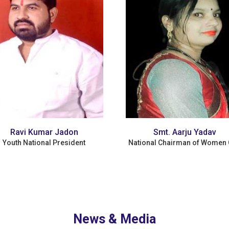
Smt. Aarju Yadav
Adv. B.N Singh Yada
ational Chairman of Women Cell
Founder/Chairman
News & Media