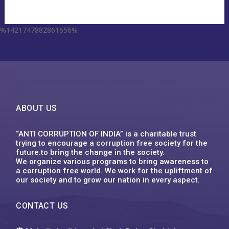
%1421747882861656%
escort aqaba
miss leggins porno
sodo66 app
grand lisboa เว็บตรง
1xbet
ufa555
123mk slot
Plinko XY
1win
ufa555
1хбет
1xbet
1xbet
1xbet
футбол бәс тігу
1xbet казахстан
1xbet uz
1xbet giriş
1xbet uz скачать
1xbet
1хбет кз
1xbet
1xbet link
circus คาสิโน
1xbet ทางเข้า ล่าสุด
1xbet
1xbet
backpage delaware
1xbet vn
1xbet
1хбет
1xbet
1xbet kz
1xbet uz
1xbet kz
1xbet uz скачать
1хбет кз
1xbet
1xbet az
1xbet
1xbet
win55 bet
dk7
슬롯박
jeetcity casino
moonwin
jeetcity casino erfahrungen
moonwin
moonwin
jeetcity casino
ABOUT US
“ANTI CORRUPTION OF INDIA” is a charitable trust
trying to encourage a corruption free society for the
future.to bring the change in the society.
We organize various programs to bring awareness to
a corruption free world. We work for the upliftment of
our society and to grow our nation in every aspect.
CONTACT US