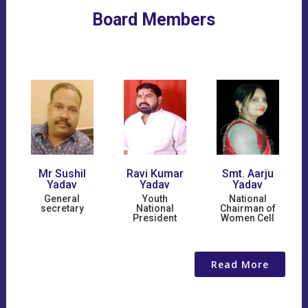
Board Members
Mr Sushil
Ravi Kumar
Smt. Aarju
Yadav
Yadav
Yadav
General
Youth
National
-
secretary
National
Chairman of
President
Women Cell
Read More