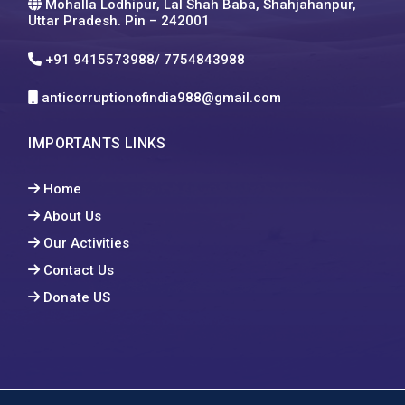
Mohalla Lodhipur, Lal Shah Baba, Shahjahanpur,
Uttar Pradesh. Pin – 242001
+91 9415573988/ 7754843988
anticorruptionofindia988@gmail.com
IMPORTANTS LINKS
Home
About Us
Our Activities
Contact Us
Donate US