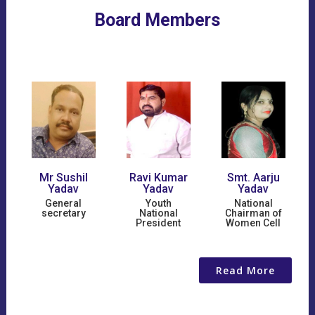
Board Members
Ravi Kumar
Smt. Aarju
Adv. B.N
Yadav
Yadav
Singh Yadav
Youth
National
Founder/Chairma
National
Chairman of
President
Women Cell
Read More