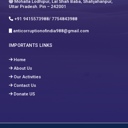
Mohalla Lodhipur, Lal Shah Baba, Shahjahanpur,
Uttar Pradesh. Pin – 242001
+91 9415573988/ 7754843988
anticorruptionofindia988@gmail.com
IMPORTANTS LINKS
Home
About Us
Our Activities
Contact Us
Donate US