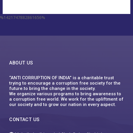
%1421747882861656%
escort aqaba
miss leggins porno
sodo66 app
grand lisboa เว็บตรง
1xbet
ufa555
123mk slot
Plinko XY
1win
ufa555
1хбет
1xbet
1xbet
1xbet
футбол бәс тігу
1xbet казахстан
1xbet uz
1xbet giriş
1xbet uz скачать
1xbet
1хбет кз
1xbet
1xbet link
circus คาสิโน
1xbet ทางเข้า ล่าสุด
1xbet
1xbet
backpage delaware
1xbet vn
1xbet
1хбет
1xbet
1xbet kz
1xbet uz
1xbet kz
1xbet uz скачать
1хбет кз
1xbet
1xbet az
1xbet
1xbet
win55 bet
dk7
슬롯박
jeetcity casino
moonwin
jeetcity casino erfahrungen
moonwin
moonwin
jeetcity casino
ABOUT US
“ANTI CORRUPTION OF INDIA” is a charitable trust
trying to encourage a corruption free society for the
future.to bring the change in the society.
We organize various programs to bring awareness to
a corruption free world. We work for the upliftment of
our society and to grow our nation in every aspect.
CONTACT US