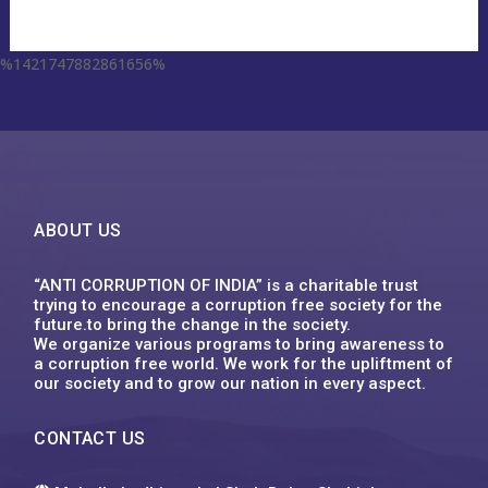
%1421747882861656%
escort aqaba
miss leggins porno
sodo66 app
grand lisboa เว็บตรง
1xbet
ufa555
123mk slot
Plinko XY
1win
ufa555
1хбет
1xbet
1xbet
1xbet
футбол бәс тігу
1xbet казахстан
1xbet uz
1xbet giriş
1xbet uz скачать
1xbet
1хбет кз
1xbet
1xbet link
circus คาสิโน
1xbet ทางเข้า ล่าสุด
1xbet
1xbet
backpage delaware
1xbet vn
1xbet
1хбет
1xbet
1xbet kz
1xbet uz
1xbet kz
1xbet uz скачать
1хбет кз
1xbet
1xbet az
1xbet
1xbet
win55 bet
dk7
슬롯박
jeetcity casino
moonwin
jeetcity casino erfahrungen
moonwin
moonwin
jeetcity casino
ABOUT US
“ANTI CORRUPTION OF INDIA” is a charitable trust
trying to encourage a corruption free society for the
future.to bring the change in the society.
We organize various programs to bring awareness to
a corruption free world. We work for the upliftment of
our society and to grow our nation in every aspect.
CONTACT US