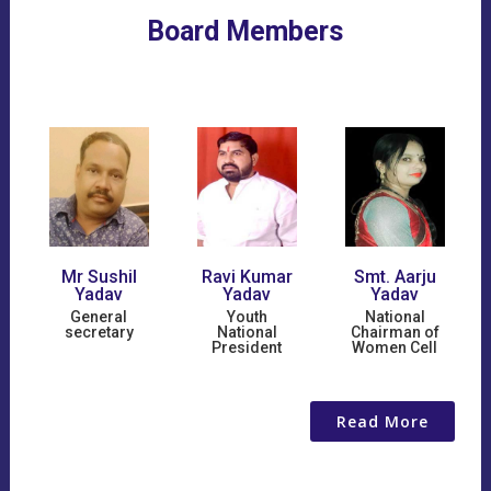
Board Members
Mr Sushil
Ravi Kumar
Smt. Aarju
Yadav
Yadav
Yadav
General
Youth
National
-
secretary
National
Chairman of
President
Women Cell
Read More