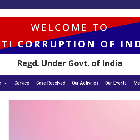
WELCOME TO
TI CORRUPTION OF IN
Regd. Under Govt. of India
n
Service
Case Resolved
Our Activities
Our Events
Me