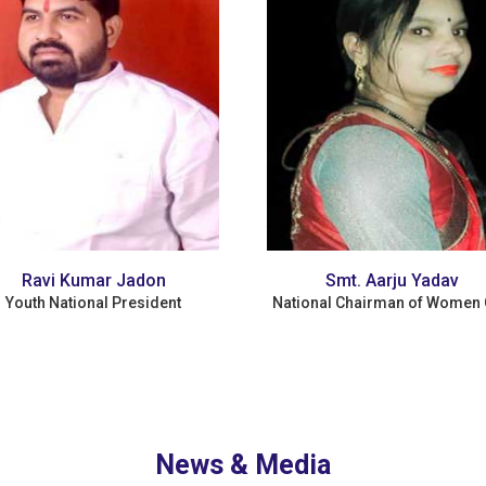
Smt. Aarju Yadav
Adv. B.N Singh Yadav
ional Chairman of Women Cell
Founder/Chairman
News & Media