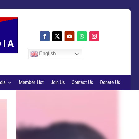
DIA
English
dia
Member List
Join Us
Contact Us
Donate Us