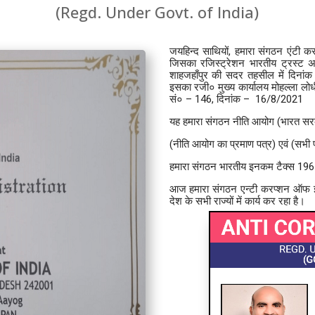
(Regd. Under Govt. of India)
जयहिन्द साथियों, हमारा संगठन एंट
जिसका रजिस्ट्रेशन भारतीय ट्रस्ट अ
शाहजहाँपुर की सदर तहसील में दिनां
इसका रजी० मुख्य कार्यालय मोहल्ला लो
सं० – 146, दिनांक – 16/8/2021
यह हमारा संगठन नीति आयोग (भारत सरका
(नीति आयोग का प्रमाण पत्र) एवं (सभी प
हमारा संगठन भारतीय इनकम टैक्स 1961
आज हमारा संगठन एन्टी करप्शन ऑफ इण्
देश के सभी राज्यों में कार्य कर रहा है।