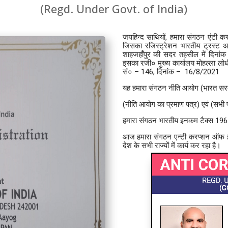
(Regd. Under Govt. of India)
जयहिन्द साथियों, हमारा संगठन एंट
जिसका रजिस्ट्रेशन भारतीय ट्रस्ट अ
शाहजहाँपुर की सदर तहसील में दिनां
इसका रजी० मुख्य कार्यालय मोहल्ला लो
सं० – 146, दिनांक – 16/8/2021
यह हमारा संगठन नीति आयोग (भारत सरका
(नीति आयोग का प्रमाण पत्र) एवं (सभी प
हमारा संगठन भारतीय इनकम टैक्स 1961
आज हमारा संगठन एन्टी करप्शन ऑफ इण्
देश के सभी राज्यों में कार्य कर रहा है।