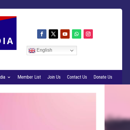
DIA
English
dia
Member List
Join Us
Contact Us
Donate Us