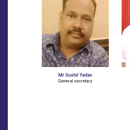
Mr Sushil Yadav
Ravi Kumar 
General secretary
Youth National P