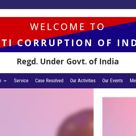
WELCOME TO
TI CORRUPTION OF IN
Regd. Under Govt. of India
n
Service
Case Resolved
Our Activities
Our Events
Me