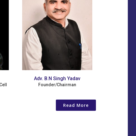
Adv. B.N Singh Yadav
Kashish Yadav
Founder/Chairman
National Treasurer/co-founde
Read More