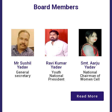
Board Members
Mr Sushil
Ravi Kumar
Smt. Aarju
Adv
Yadav
Yadav
Yadav
Sing
General
Youth
National
Found
secretary
National
Chairman of
President
Women Cell
Read More