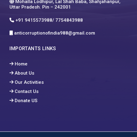
Mohalla Lodhipur, Lal Shah Baba, Shahjahanpur,
Uttar Pradesh. Pin – 242001
+91 9415573988/ 7754843988
anticorruptionofindia988@gmail.com
IMPORTANTS LINKS
Home
About Us
Our Activities
Contact Us
Donate US