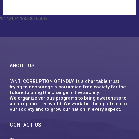
%1421747882861656%
escort aqaba
miss leggins porno
sodo66 app
grand lisboa เว็บตรง
1xbet
ufa555
123mk slot
Plinko XY
1win
ufa555
1хбет
1xbet
1xbet
1xbet
футбол бәс тігу
1xbet казахстан
1xbet uz
1xbet giriş
1xbet uz скачать
1xbet
1хбет кз
1xbet
1xbet link
circus คาสิโน
1xbet ทางเข้า ล่าสุด
1xbet
1xbet
backpage delaware
1xbet vn
1xbet
1хбет
1xbet
1xbet kz
1xbet uz
1xbet kz
1xbet uz скачать
1хбет кз
1xbet
1xbet az
1xbet
1xbet
win55 bet
dk7
슬롯박
jeetcity casino
moonwin
jeetcity casino erfahrungen
moonwin
moonwin
jeetcity casino
ABOUT US
“ANTI CORRUPTION OF INDIA” is a charitable trust
trying to encourage a corruption free society for the
future.to bring the change in the society.
We organize various programs to bring awareness to
a corruption free world. We work for the upliftment of
our society and to grow our nation in every aspect.
CONTACT US