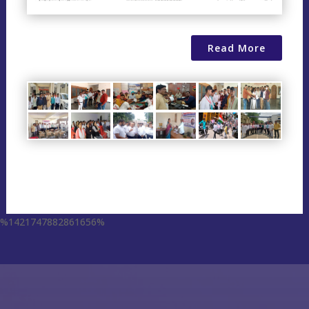
Read More
%1421747882861656%
escort aqaba
miss leggins porno
sodo66 app
grand lisboa เว็บตรง
1xbet
ufa555
123mk slot
Plinko XY
1win
ufa555
1хбет
1xbet
1xbet
1xbet
футбол бәс тігу
1xbet казахстан
1xbet uz
1xbet giriş
1xbet uz скачать
1xbet
1хбет кз
1xbet
1xbet link
circus คาสิโน
1xbet ทางเข้า ล่าสุด
1xbet
1xbet
backpage delaware
1xbet vn
1xbet
1хбет
1xbet
1xbet kz
1xbet uz
1xbet kz
1xbet uz скачать
1хбет кз
1xbet
1xbet az
1xbet
1xbet
win55 bet
dk7
슬롯박
jeetcity casino
moonwin
jeetcity casino erfahrungen
moonwin
moonwin
jeetcity casino