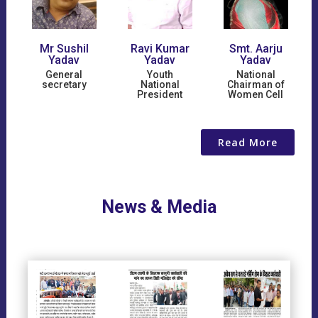
Mr Sushil
Ravi Kumar
Smt. Aarju
Ad
Yadav
Yadav
Yadav
Sing
General
Youth
National
Foun
secretary
National
Chairman of
President
Women Cell
Read More
News & Media