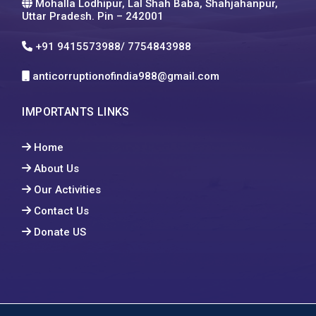
Mohalla Lodhipur, Lal Shah Baba, Shahjahanpur,
Uttar Pradesh. Pin – 242001
+91 9415573988/ 7754843988
anticorruptionofindia988@gmail.com
IMPORTANTS LINKS
Home
About Us
Our Activities
Contact Us
Donate US