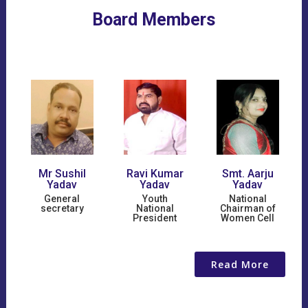
Board Members
Ravi Kumar
Smt. Aarju
Adv. B.N
Yadav
Yadav
Singh Yadav
Youth
National
Founder/Chairman
National
Chairman of
President
Women Cell
Read More