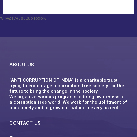
%1421747882861656%
escort aqaba
miss leggins porno
sodo66 app
grand lisboa เว็บตรง
1xbet
ufa555
123mk slot
Plinko XY
1win
ufa555
1хбет
1xbet
1xbet
1xbet
футбол бәс тігу
1xbet казахстан
1xbet uz
1xbet giriş
1xbet uz скачать
1xbet
1хбет кз
1xbet
1xbet link
circus คาสิโน
1xbet ทางเข้า ล่าสุด
1xbet
1xbet
backpage delaware
1xbet vn
1xbet
1хбет
1xbet
1xbet kz
1xbet uz
1xbet kz
1xbet uz скачать
1хбет кз
1xbet
1xbet az
1xbet
1xbet
win55 bet
dk7
슬롯박
jeetcity casino
moonwin
jeetcity casino erfahrungen
moonwin
moonwin
jeetcity casino
ABOUT US
“ANTI CORRUPTION OF INDIA” is a charitable trust
trying to encourage a corruption free society for the
future.to bring the change in the society.
We organize various programs to bring awareness to
a corruption free world. We work for the upliftment of
our society and to grow our nation in every aspect.
CONTACT US