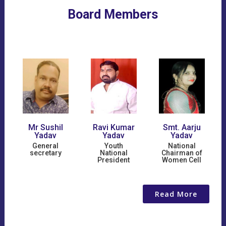
Board Members
Mr Sushil
Ravi Kumar
Smt. Aarju
Yadav
Yadav
Yadav
S
General
Youth
National
F
secretary
National
Chairman of
President
Women Cell
Read More