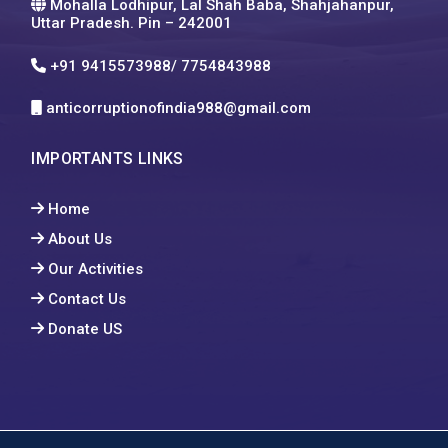
Mohalla Lodhipur, Lal Shah Baba, Shahjahanpur,
Uttar Pradesh. Pin – 242001
+91 9415573988/ 7754843988
anticorruptionofindia988@gmail.com
IMPORTANTS LINKS
Home
About Us
Our Activities
Contact Us
Donate US