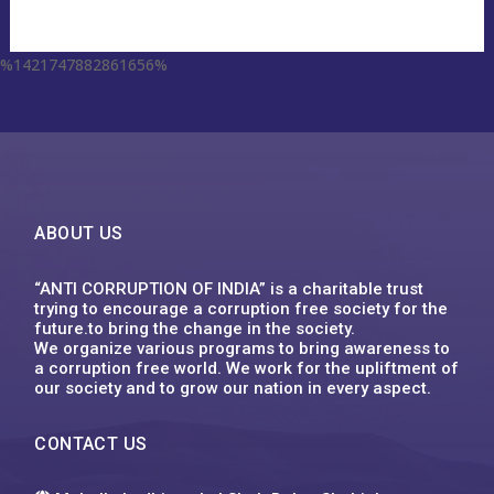
%1421747882861656%
escort aqaba
miss leggins porno
sodo66 app
grand lisboa เว็บตรง
1xbet
ufa555
123mk slot
Plinko XY
1win
ufa555
1хбет
1xbet
1xbet
1xbet
футбол бәс тігу
1xbet казахстан
1xbet uz
1xbet giriş
1xbet uz скачать
1xbet
1хбет кз
1xbet
1xbet link
circus คาสิโน
1xbet ทางเข้า ล่าสุด
1xbet
1xbet
backpage delaware
1xbet vn
1xbet
1хбет
1xbet
1xbet kz
1xbet uz
1xbet kz
1xbet uz скачать
1хбет кз
1xbet
1xbet az
1xbet
1xbet
win55 bet
dk7
슬롯박
jeetcity casino
moonwin
jeetcity casino erfahrungen
moonwin
moonwin
jeetcity casino
ABOUT US
“ANTI CORRUPTION OF INDIA” is a charitable trust
trying to encourage a corruption free society for the
future.to bring the change in the society.
We organize various programs to bring awareness to
a corruption free world. We work for the upliftment of
our society and to grow our nation in every aspect.
CONTACT US