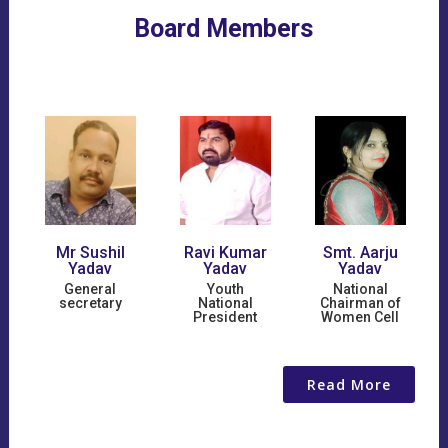
Board Members
Mr Sushil
Ravi Kumar
Smt. Aarju
Ad
Yadav
Yadav
Yadav
Sing
General
Youth
National
Foun
secretary
National
Chairman of
President
Women Cell
Read More