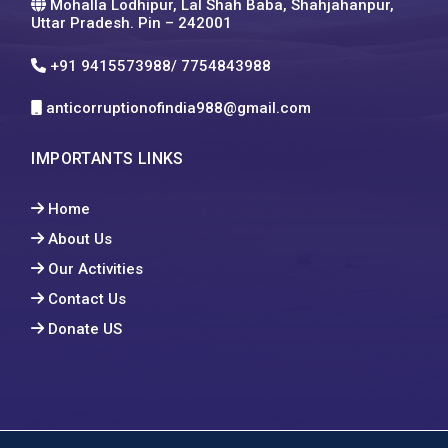
Mohalla Lodhipur, Lal Shah Baba, Shahjahanpur,
Uttar Pradesh. Pin – 242001
+91 9415573988/ 7754843988
anticorruptionofindia988@gmail.com
IMPORTANTS LINKS
Home
About Us
Our Activities
Contact Us
Donate US