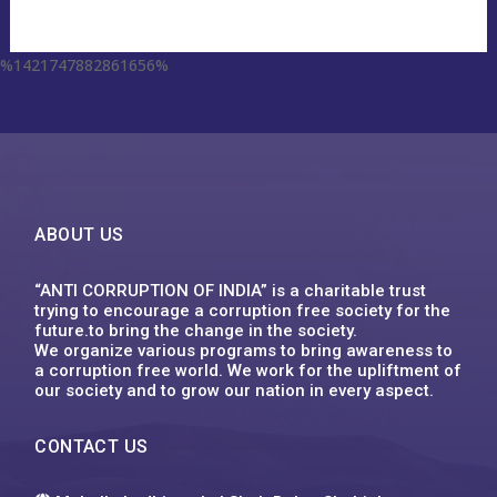
%1421747882861656%
escort aqaba
miss leggins porno
sodo66 app
grand lisboa เว็บตรง
1xbet
ufa555
123mk slot
Plinko XY
1win
ufa555
1хбет
1xbet
1xbet
1xbet
футбол бәс тігу
1xbet казахстан
1xbet uz
1xbet giriş
1xbet uz скачать
1xbet
1хбет кз
1xbet
1xbet link
circus คาสิโน
1xbet ทางเข้า ล่าสุด
1xbet
1xbet
backpage delaware
1xbet vn
1xbet
1хбет
1xbet
1xbet kz
1xbet uz
1xbet kz
1xbet uz скачать
1хбет кз
1xbet
1xbet az
1xbet
1xbet
win55 bet
dk7
슬롯박
jeetcity casino
moonwin
jeetcity casino erfahrungen
moonwin
moonwin
jeetcity casino
ABOUT US
“ANTI CORRUPTION OF INDIA” is a charitable trust
trying to encourage a corruption free society for the
future.to bring the change in the society.
We organize various programs to bring awareness to
a corruption free world. We work for the upliftment of
our society and to grow our nation in every aspect.
CONTACT US