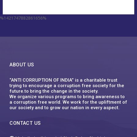
%1421747882861656%
escort aqaba
miss leggins porno
sodo66 app
grand lisboa เว็บตรง
1xbet
ufa555
123mk slot
Plinko XY
1win
ufa555
1хбет
1xbet
1xbet
1xbet
футбол бәс тігу
1xbet казахстан
1xbet uz
1xbet giriş
1xbet uz скачать
1xbet
1хбет кз
1xbet
1xbet link
circus คาสิโน
1xbet ทางเข้า ล่าสุด
1xbet
1xbet
backpage delaware
1xbet vn
1xbet
1хбет
1xbet
1xbet kz
1xbet uz
1xbet kz
1xbet uz скачать
1хбет кз
1xbet
1xbet az
1xbet
1xbet
win55 bet
dk7
슬롯박
jeetcity casino
moonwin
jeetcity casino erfahrungen
moonwin
moonwin
jeetcity casino
ABOUT US
“ANTI CORRUPTION OF INDIA” is a charitable trust
trying to encourage a corruption free society for the
future.to bring the change in the society.
We organize various programs to bring awareness to
a corruption free world. We work for the upliftment of
our society and to grow our nation in every aspect.
CONTACT US