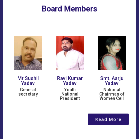
Board Members
 Sushil
Ravi Kumar
Smt. Aarju
Adv. B.N
adav
Yadav
Yadav
Singh Yad
eneral
Youth
National
Founder/C
cretary
National
Chairman of
President
Women Cell
Read More