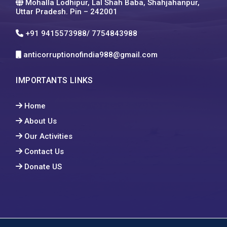
Mohalla Lodhipur, Lal Shah Baba, Shahjahanpur,
Uttar Pradesh. Pin – 242001
+91 9415573988/ 7754843988
anticorruptionofindia988@gmail.com
IMPORTANTS LINKS
Home
About Us
Our Activities
Contact Us
Donate US