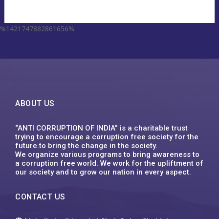
%1421747882861656%
escort aqaba
miss leggins porno
sodo66 app
grand lisboa เว็บตรง
1xbet
ufa555
123mk slot
Plinko XY
1win
ufa555
1хбет
1xbet
1xbet
1xbet
футбол бәс тігу
1xbet казахстан
1xbet uz
1xbet giriş
1xbet uz скачать
1xbet
1хбет кз
1xbet
1xbet link
circus คาสิโน
1xbet ทางเข้า ล่าสุด
1xbet
1xbet
backpage delaware
1xbet vn
1xbet
1хбет
1xbet
1xbet kz
1xbet uz
1xbet kz
1xbet uz скачать
1хбет кз
1xbet
1xbet az
1xbet
1xbet
win55 bet
dk7
슬롯박
jeetcity casino
moonwin
jeetcity casino erfahrungen
moonwin
moonwin
jeetcity casino
ABOUT US
“ANTI CORRUPTION OF INDIA” is a charitable trust
trying to encourage a corruption free society for the
future.to bring the change in the society.
We organize various programs to bring awareness to
a corruption free world. We work for the upliftment of
our society and to grow our nation in every aspect.
CONTACT US