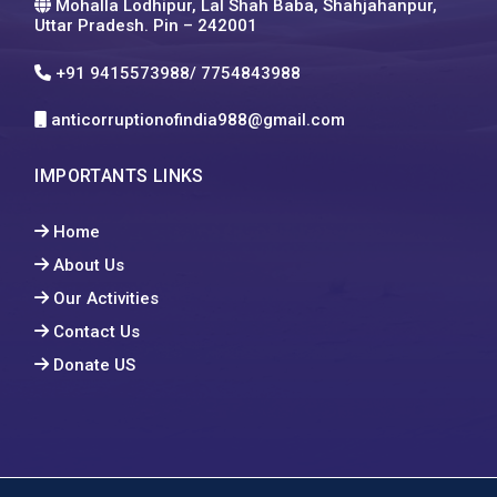
Mohalla Lodhipur, Lal Shah Baba, Shahjahanpur,
Uttar Pradesh. Pin – 242001
+91 9415573988/ 7754843988
anticorruptionofindia988@gmail.com
IMPORTANTS LINKS
Home
About Us
Our Activities
Contact Us
Donate US