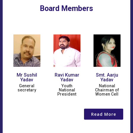
Board Members
Mr Sushil
Ravi Kumar
Smt. Aarju
Yadav
Yadav
Yadav
Si
General
Youth
National
Fo
secretary
National
Chairman of
President
Women Cell
Read More