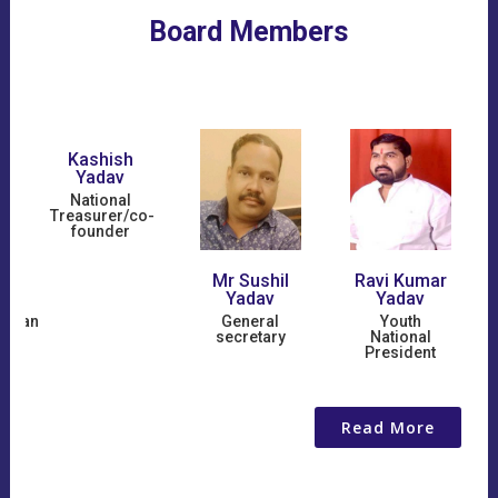
Board Members
Kashish
Yadav
National
Treasurer/co-
founder
Mr Sushil
Ravi Kumar
v
Yadav
Yadav
irman
General
Youth
secretary
National
President
Read More