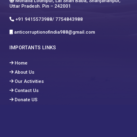
Mohalla Lodhipur, Lal Shah Baba, Shahjahanpur,
Uttar Pradesh. Pin – 242001
+91 9415573988/ 7754843988
anticorruptionofindia988@gmail.com
IMPORTANTS LINKS
Home
About Us
Our Activities
Contact Us
Donate US