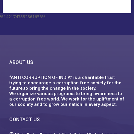
%1421747882861656%
escort aqaba
miss leggins porno
sodo66 app
grand lisboa เว็บตรง
1xbet
ufa555
123mk slot
Plinko XY
1win
ufa555
1хбет
1xbet
1xbet
1xbet
футбол бәс тігу
1xbet казахстан
1xbet uz
1xbet giriş
1xbet uz скачать
1xbet
1хбет кз
1xbet
1xbet link
circus คาสิโน
1xbet ทางเข้า ล่าสุด
1xbet
1xbet
backpage delaware
1xbet vn
1xbet
1хбет
1xbet
1xbet kz
1xbet uz
1xbet kz
1xbet uz скачать
1хбет кз
1xbet
1xbet az
1xbet
1xbet
win55 bet
dk7
슬롯박
jeetcity casino
moonwin
jeetcity casino erfahrungen
moonwin
moonwin
jeetcity casino
ABOUT US
“ANTI CORRUPTION OF INDIA” is a charitable trust
trying to encourage a corruption free society for the
future.to bring the change in the society.
We organize various programs to bring awareness to
a corruption free world. We work for the upliftment of
our society and to grow our nation in every aspect.
CONTACT US