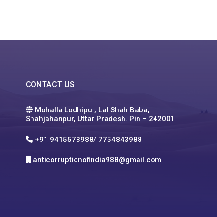
CONTACT US
Mohalla Lodhipur, Lal Shah Baba,
Shahjahanpur, Uttar Pradesh. Pin – 242001
+91 9415573988/ 7754843988
anticorruptionofindia988@gmail.com