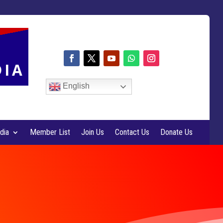
DIA
English
dia
Member List
Join Us
Contact Us
Donate Us