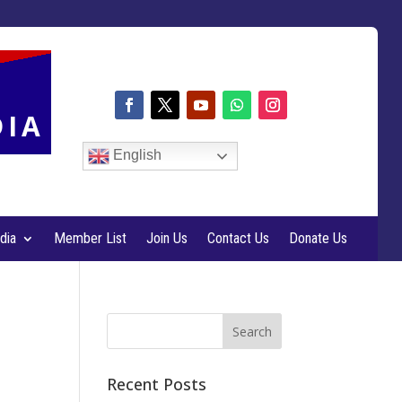
DIA
English
dia
Member List
Join Us
Contact Us
Donate Us
Recent Posts