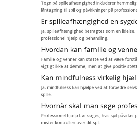
Tegn på spilleafhængighed inkluderer hemmeligt
låntagning til spil og påvirkninger på profession
Er spilleafhængighed en syg
Ja, spilleafhængighed betragtes som en lidelse
professionel hjælp og behandling.
Hvordan kan familie og venne
Familie og venner kan støtte ved at være forstå
vigtigt ikke at dømme, men at give positiv støt
Kan mindfulness virkelig hjæ
Ja, mindfulness kan hjælpe ved at forbedre selvko
spille.
Hvornår skal man søge profes
Professionel hjælp bør søges, hvis spil påvirker p
mister kontrollen over dit spil.