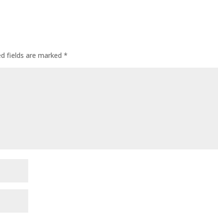
ed fields are marked
*