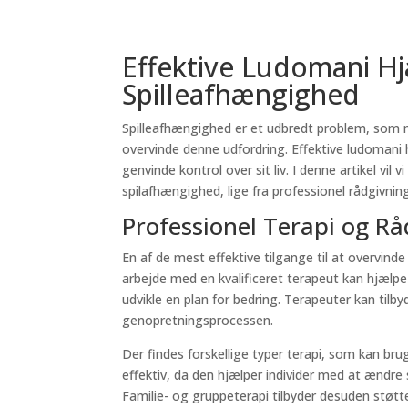
Effektive Ludomani Hjæ
Spilleafhængighed
Spilleafhængighed er et udbredt problem, som m
overvinde denne udfordring. Effektive ludomani 
genvinde kontrol over sit liv. I denne artikel vil
spilafhængighed, lige fra professionel rådgivnin
Professionel Terapi og R
En af de mest effektive tilgange til at overvind
arbejde med en kvalificeret terapeut kan hjælp
udvikle en plan for bedring. Terapeuter kan tilby
genopretningsprocessen.
Der findes forskellige typer terapi, som kan br
effektiv, da den hjælper individer med at ændr
Familie- og gruppeterapi tilbyder desuden støtt