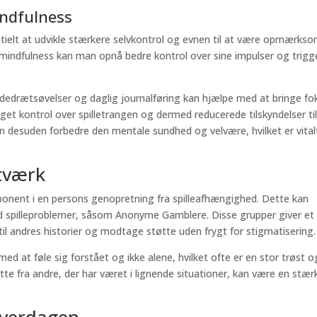
indfulness
ntielt at udvikle stærkere selvkontrol og evnen til at være opmærks
mindfulness kan man opnå bedre kontrol over sine impulser og trigg
dedrætsøvelser og daglig journalføring kan hjælpe med at bringe fo
get kontrol over spilletrangen og dermed reducerede tilskyndelser til
an desuden forbedre den mentale sundhed og velvære, hvilket er vitalt
tværk
ponent i en persons genopretning fra spilleafhængighed. Dette kan
med spilleproblemer, såsom Anonyme Gamblere. Disse grupper giver et
 til andres historier og modtage støtte uden frygt for stigmatisering.
ed at føle sig forstået og ikke alene, hvilket ofte er en stor trøst o
tte fra andre, der har været i lignende situationer, kan være en stær