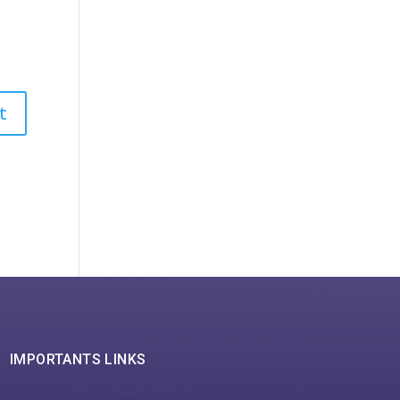
IMPORTANTS LINKS