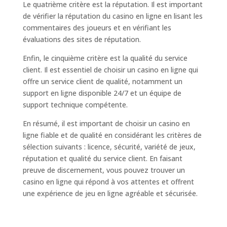
Le quatrième critère est la réputation. Il est important
de vérifier la réputation du casino en ligne en lisant les
commentaires des joueurs et en vérifiant les
évaluations des sites de réputation.
Enfin, le cinquième critère est la qualité du service
client. Il est essentiel de choisir un casino en ligne qui
offre un service client de qualité, notamment un
support en ligne disponible 24/7 et un équipe de
support technique compétente.
En résumé, il est important de choisir un casino en
ligne fiable et de qualité en considérant les critères de
sélection suivants : licence, sécurité, variété de jeux,
réputation et qualité du service client. En faisant
preuve de discernement, vous pouvez trouver un
casino en ligne qui répond à vos attentes et offrent
une expérience de jeu en ligne agréable et sécurisée.