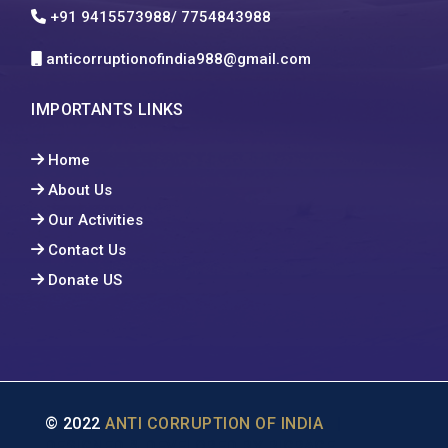
+91 9415573988/ 7754843988
anticorruptionofindia988@gmail.com
IMPORTANTS LINKS
Home
About Us
Our Activities
Contact Us
Donate US
© 2022
ANTI CORRUPTION OF INDIA
|
DESIGNED & DEVELOPED BY BIGPAGE