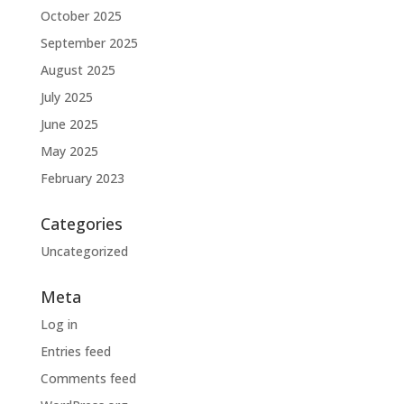
October 2025
September 2025
August 2025
July 2025
June 2025
May 2025
February 2023
Categories
Uncategorized
Meta
Log in
Entries feed
Comments feed