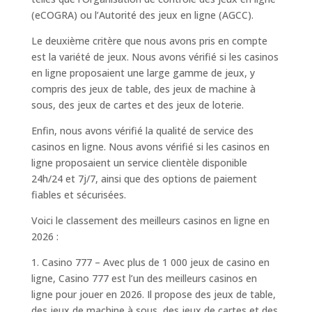
(eCOGRA) ou l’Autorité des jeux en ligne (AGCC).
Le deuxième critère que nous avons pris en compte
est la variété de jeux. Nous avons vérifié si les casinos
en ligne proposaient une large gamme de jeux, y
compris des jeux de table, des jeux de machine à
sous, des jeux de cartes et des jeux de loterie.
Enfin, nous avons vérifié la qualité de service des
casinos en ligne. Nous avons vérifié si les casinos en
ligne proposaient un service clientèle disponible
24h/24 et 7j/7, ainsi que des options de paiement
fiables et sécurisées.
Voici le classement des meilleurs casinos en ligne en
2026 :
1. Casino 777 – Avec plus de 1 000 jeux de casino en
ligne, Casino 777 est l’un des meilleurs casinos en
ligne pour jouer en 2026. Il propose des jeux de table,
des jeux de machine à sous, des jeux de cartes et des