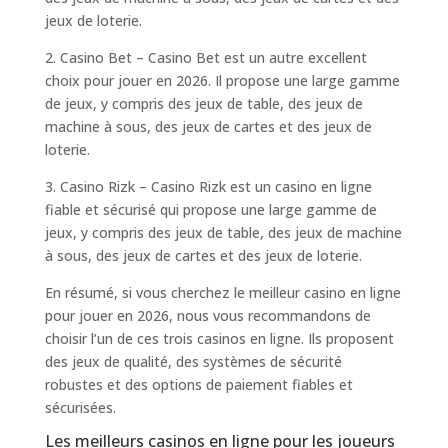
jeux de loterie.
2. Casino Bet – Casino Bet est un autre excellent
choix pour jouer en 2026. Il propose une large gamme
de jeux, y compris des jeux de table, des jeux de
machine à sous, des jeux de cartes et des jeux de
loterie.
3. Casino Rizk – Casino Rizk est un casino en ligne
fiable et sécurisé qui propose une large gamme de
jeux, y compris des jeux de table, des jeux de machine
à sous, des jeux de cartes et des jeux de loterie.
En résumé, si vous cherchez le meilleur casino en ligne
pour jouer en 2026, nous vous recommandons de
choisir l’un de ces trois casinos en ligne. Ils proposent
des jeux de qualité, des systèmes de sécurité
robustes et des options de paiement fiables et
sécurisées.
Les meilleurs casinos en ligne pour les joueurs