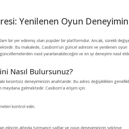
resi: Yenilenen Oyun Deneyimin
am bir yer edinmiş olan popüler bir platformdur. Ancak, sürekli değiş
 itmektedir. Bu makalede, Casibom’un güncel adresini ve yenilenen oyun
 güncellemelerden nasıl yararlanabileceğini ve en iyi deneyimi nasıl eld
ni Nasıl Bulursunuz?
kesintisiz deneyiminizin anahtarıdır. Bu adres değişiklikleri genellik
yı meydana gelmektedir. Casibom’a erişim için:
meleri kontrol edin.
n elinizin altında tutmanızı sağlar ve oyun deneyiminizin sekteye