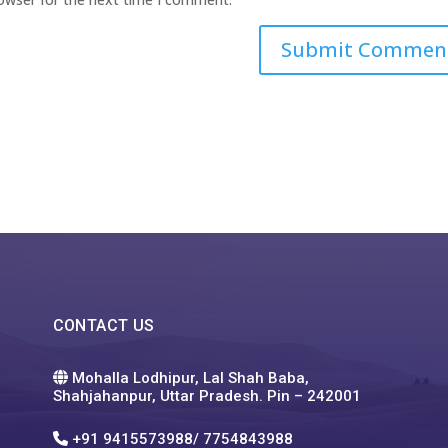
CONTACT US
Mohalla Lodhipur, Lal Shah Baba,
Shahjahanpur, Uttar Pradesh. Pin – 242001
+91 9415573988/ 7754843988