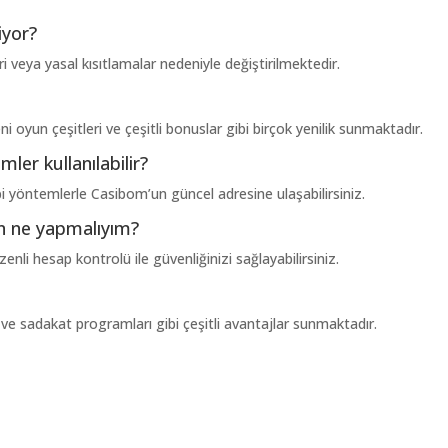
iyor?
i veya yasal kısıtlamalar nedeniyle değiştirilmektedir.
i oyun çeşitleri ve çeşitli bonuslar gibi birçok yenilik sunmaktadır.
ler kullanılabilir?
i yöntemlerle Casibom’un güncel adresine ulaşabilirsiniz.
n ne yapmalıyım?
zenli hesap kontrolü ile güvenliğinizi sağlayabilirsiniz.
ve sadakat programları gibi çeşitli avantajlar sunmaktadır.