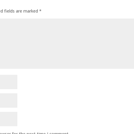
ed fields are marked
*
rowser for the next time I comment.