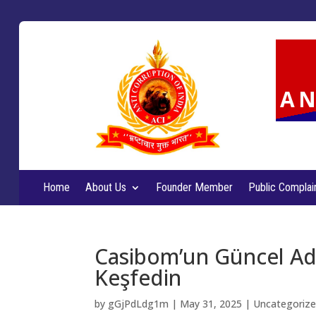
AN
Home
About Us
Founder Member
Public Complai
Casibom’un Güncel Ad
Keşfedin
by
gGjPdLdg1m
|
May 31, 2025
|
Uncategoriz