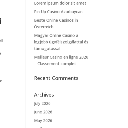
Lorem ipsum dolor sit amet
Pin Up Casino Azərbaycan
i
Beste Online Casinos in
Österreich
Magyar Online Casino a
en
legjobb ügyfélszolgálattal és
támogatással
e
Meilleur Casino en ligne 2026
– Classement complet
Recent Comments
le
Archives
July 2026
June 2026
May 2026