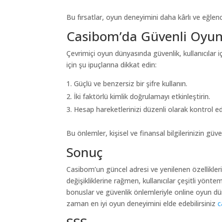
Bu fırsatlar, oyun deneyimini daha kârlı ve eğlence
Casibom’da Güvenli Oyun
Çevrimiçi oyun dünyasında güvenlik, kullanıcılar 
için şu ipuçlarına dikkat edin:
Güçlü ve benzersiz bir şifre kullanın.
İki faktörlü kimlik doğrulamayı etkinleştirin.
Hesap hareketlerinizi düzenli olarak kontrol ed
Bu önlemler, kişisel ve finansal bilgilerinizin güv
Sonuç
Casibom’un güncel adresi ve yenilenen özellikleri,
değişikliklerine rağmen, kullanıcılar çeşitli yönte
bonuslar ve güvenlik önlemleriyle online oyun d
zaman en iyi oyun deneyimini elde edebilirsiniz
c