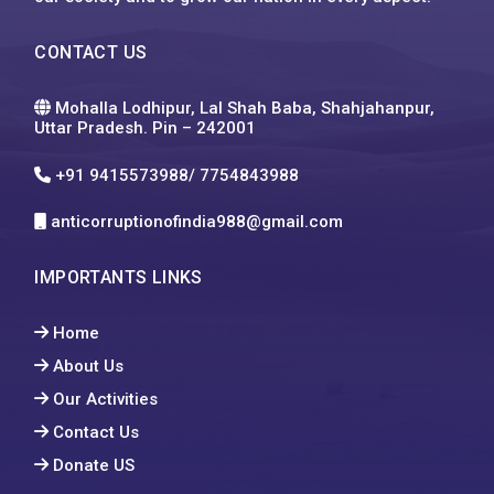
CONTACT US
Mohalla Lodhipur, Lal Shah Baba, Shahjahanpur,
Uttar Pradesh. Pin – 242001
+91 9415573988/ 7754843988
anticorruptionofindia988@gmail.com
IMPORTANTS LINKS
Home
About Us
Our Activities
Contact Us
Donate US