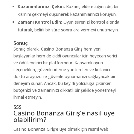
Kazanımlarınızı Çekin:
Kazanç elde ettiğinizde, bir
kısmını çekmeyi düşünerek kazanımlarınızı koruyun.
Zamanı Kontrol Edin:
Oyun sürenizi kontrol altında
tutarak, belirli bir süre sonra ara vermeyi unutmayın.
Sonuç
Sonuç olarak, Casino Bonanza Giriş hem yeni
başlayanlar hem de ciddi oyuncular için heyecan verici
ve ödüllendirici bir platformdur. Kapsamlı oyun
seçenekleri, güvenli ödeme yöntemleri ve kullanıcı
dostu arayüzü ile güvenle oynamanızı sağlayacak bir
deneyim sunar. Ancak, bu keyifli yolculuğa çıkarken
bütçenizi ve zamanınızı dikkatli bir şekilde yönetmeyi
ihmal etmeyin.
SSS
Casino Bonanza Giriş’e nasıl üye
olabilirim?
Casino Bonanza Giriş’e üye olmak için resmi web