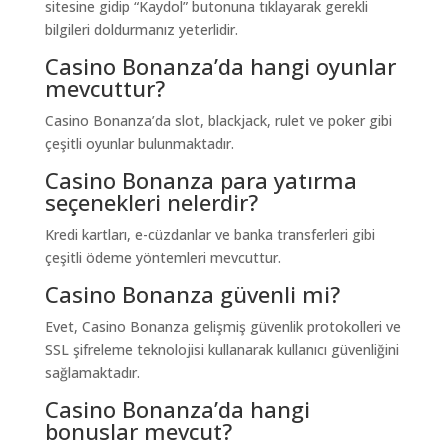
sitesine gidip “Kaydol” butonuna tıklayarak gerekli
bilgileri doldurmanız yeterlidir.
Casino Bonanza’da hangi oyunlar
mevcuttur?
Casino Bonanza’da slot, blackjack, rulet ve poker gibi
çeşitli oyunlar bulunmaktadır.
Casino Bonanza para yatırma
seçenekleri nelerdir?
Kredi kartları, e-cüzdanlar ve banka transferleri gibi
çeşitli ödeme yöntemleri mevcuttur.
Casino Bonanza güvenli mi?
Evet, Casino Bonanza gelişmiş güvenlik protokolleri ve
SSL şifreleme teknolojisi kullanarak kullanıcı güvenliğini
sağlamaktadır.
Casino Bonanza’da hangi
bonuslar mevcut?