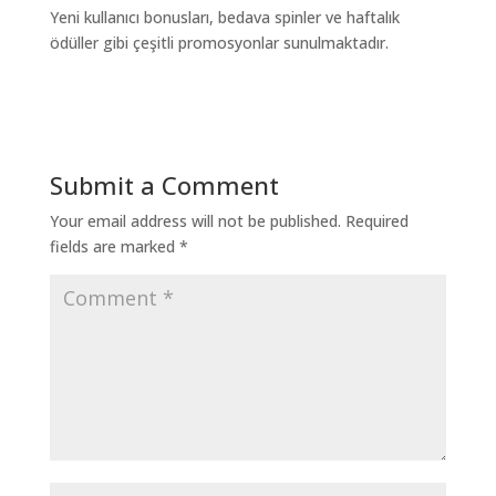
Yeni kullanıcı bonusları, bedava spinler ve haftalık
ödüller gibi çeşitli promosyonlar sunulmaktadır.
Submit a Comment
Your email address will not be published.
Required
fields are marked
*