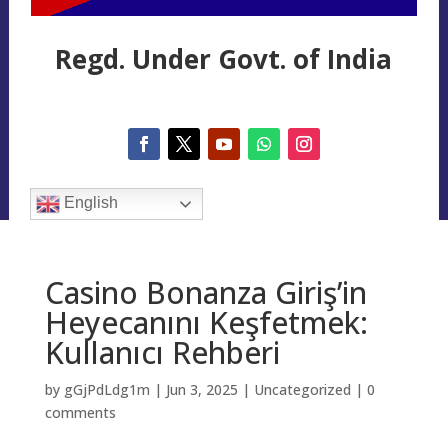
Regd. Under Govt. of India
English
Casino Bonanza Giriş’in
Heyecanını Keşfetmek:
Kullanıcı Rehberi
by
gGjPdLdg1m
|
Jun 3, 2025
|
Uncategorized
|
0
comments