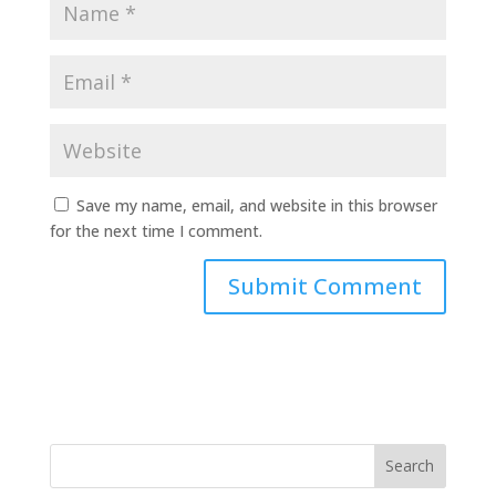
Save my name, email, and website in this browser
for the next time I comment.