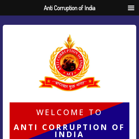
Anti Corruption of India
WELCOME TO
ANTI CORRUPTION OF
INDIA