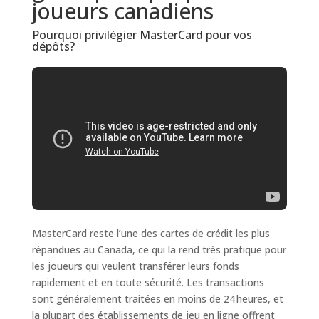
joueurs canadiens
Pourquoi privilégier MasterCard pour vos
dépôts?
MasterCard reste l’une des cartes de crédit les plus
répandues au Canada, ce qui la rend très pratique pour
les joueurs qui veulent transférer leurs fonds
rapidement et en toute sécurité. Les transactions
sont généralement traitées en moins de 24 heures, et
la plupart des établissements de jeu en ligne offrent