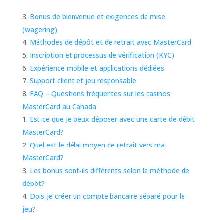
Bonus de bienvenue et exigences de mise
(wagering)
Méthodes de dépôt et de retrait avec MasterCard
Inscription et processus de vérification (KYC)
Expérience mobile et applications dédiées
Support client et jeu responsable
FAQ – Questions fréquentes sur les casinos
MasterCard au Canada
Est‑ce que je peux déposer avec une carte de débit
MasterCard?
Quel est le délai moyen de retrait vers ma
MasterCard?
Les bonus sont‑ils différents selon la méthode de
dépôt?
Dois‑je créer un compte bancaire séparé pour le
jeu?