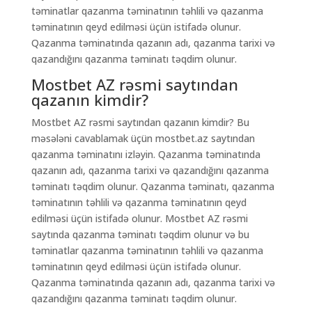
təminatlar qazanma təminatının təhlili və qazanma
təminatının qeyd edilməsi üçün istifadə olunur.
Qazanma təminatında qazanın adı, qazanma tarixi və
qazandığını qazanma təminatı təqdim olunur.
Mostbet AZ rəsmi saytından
qazanın kimdir?
Mostbet AZ rəsmi saytından qazanın kimdir? Bu
məsələni cavablamak üçün mostbet.az saytından
qazanma təminatını izləyin. Qazanma təminatında
qazanın adı, qazanma tarixi və qazandığını qazanma
təminatı təqdim olunur. Qazanma təminatı, qazanma
təminatının təhlili və qazanma təminatının qeyd
edilməsi üçün istifadə olunur. Mostbet AZ rəsmi
saytında qazanma təminatı təqdim olunur və bu
təminatlar qazanma təminatının təhlili və qazanma
təminatının qeyd edilməsi üçün istifadə olunur.
Qazanma təminatında qazanın adı, qazanma tarixi və
qazandığını qazanma təminatı təqdim olunur.