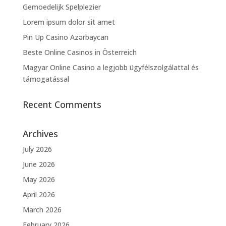
Gemoedelijk Spelplezier
Lorem ipsum dolor sit amet
Pin Up Casino Azərbaycan
Beste Online Casinos in Österreich
Magyar Online Casino a legjobb ügyfélszolgálattal és
támogatással
Recent Comments
Archives
July 2026
June 2026
May 2026
April 2026
March 2026
February 2026