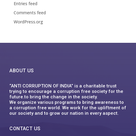
Entries feed
Comments feed
WordPress.org
ABOUT US
“ANTI CORRUPTION OF INDIA” is a charitable trust
trying to encourage a corruption free society for the
future.to bring the change in the society.
We organize various programs to bring awareness to
a corruption free world. We work for the upliftment of
our society and to grow our nation in every aspect.
CONTACT US