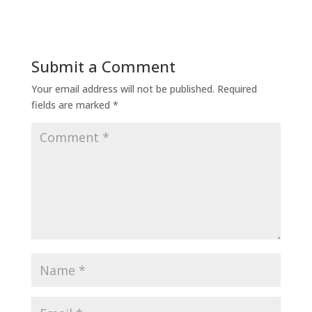
Submit a Comment
Your email address will not be published.
Required
fields are marked
*