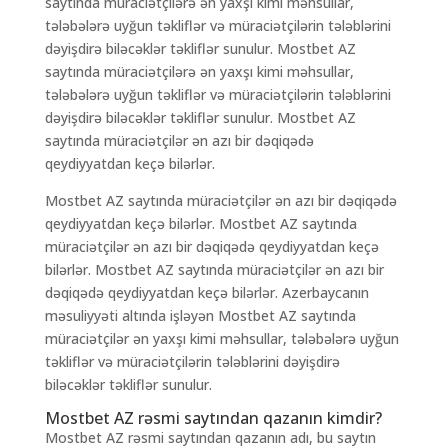
saytında müraciətçilərə ən yaxşı kimi məhsullar,
tələbələrə uyğun təkliflər və müraciətçilərin tələblərini
dəyişdirə biləcəklər təkliflər sunulur. Mostbet AZ
saytında müraciətçilərə ən yaxşı kimi məhsullar,
tələbələrə uyğun təkliflər və müraciətçilərin tələblərini
dəyişdirə biləcəklər təkliflər sunulur. Mostbet AZ
saytında müraciətçilər ən azı bir dəqiqədə
qeydiyyatdan keçə bilərlər.
Mostbet AZ saytında müraciətçilər ən azı bir dəqiqədə
qeydiyyatdan keçə bilərlər. Mostbet AZ saytında
müraciətçilər ən azı bir dəqiqədə qeydiyyatdan keçə
bilərlər. Mostbet AZ saytında müraciətçilər ən azı bir
dəqiqədə qeydiyyatdan keçə bilərlər. Azerbaycanın
məsuliyyəti altında işləyən Mostbet AZ saytında
müraciətçilər ən yaxşı kimi məhsullar, tələbələrə uyğun
təkliflər və müraciətçilərin tələblərini dəyişdirə
biləcəklər təkliflər sunulur.
Mostbet AZ rəsmi saytından qazanın kimdir?
Mostbet AZ rəsmi saytından qazanın adı, bu saytın