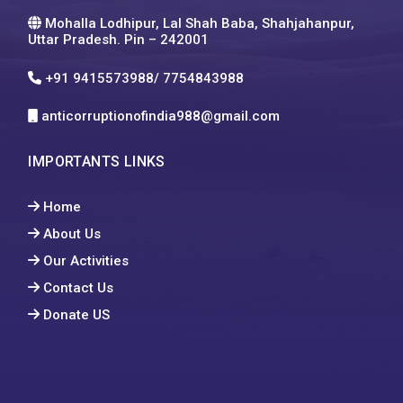
Mohalla Lodhipur, Lal Shah Baba, Shahjahanpur,
Uttar Pradesh. Pin – 242001
+91 9415573988/ 7754843988
anticorruptionofindia988@gmail.com
IMPORTANTS LINKS
Home
About Us
Our Activities
Contact Us
Donate US