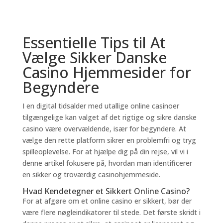
Essentielle Tips til At
Vælge Sikker Danske
Casino Hjemmesider for
Begyndere
I en digital tidsalder med utallige online casinoer
tilgængelige kan valget af det rigtige og sikre danske
casino være overvældende, især for begyndere. At
vælge den rette platform sikrer en problemfri og tryg
spilleoplevelse. For at hjælpe dig på din rejse, vil vi i
denne artikel fokusere på, hvordan man identificerer
en sikker og troværdig casinohjemmeside.
Hvad Kendetegner et Sikkert Online Casino?
For at afgøre om et online casino er sikkert, bør der
være flere nøgleindikatorer til stede. Det første skridt i