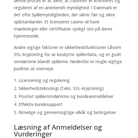
denne proces er at sikre, at casinoet er licenseret og
reguleret af en anerkendt myndighed. I Danmark er
det ofte Spillemyndigheden, der sikrer fair og sikre
spilstandarder. Et licenseret casino vil have
mærkninger eller certifikater synligt vist på deres
hjemmeside.
Andre vigtige faktorer er sikkerhedsfunktioner såsom
SSL-kryptering for at beskytte spillerdata, og et godt
omdømme blandt spillerne. Nedenfor er nogle vigtige
punkter at overveje:
Licensering og regulering
Sikkerhedsteknologi (f.eks. SSL-kryptering)
Positivt spilleromdømme og kundeanmeldelser
Effektiv kundesupport
Rimelige og gennemsigtige vilkår og betingelser
Læsning af Anmeldelser og
Vurderinger