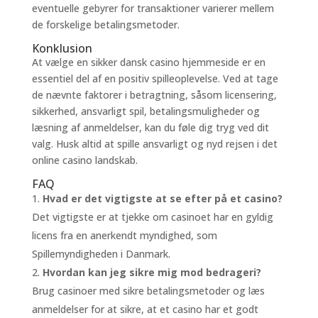
eventuelle gebyrer for transaktioner varierer mellem
de forskelige betalingsmetoder.
Konklusion
At vælge en sikker dansk casino hjemmeside er en
essentiel del af en positiv spilleoplevelse. Ved at tage
de nævnte faktorer i betragtning, såsom licensering,
sikkerhed, ansvarligt spil, betalingsmuligheder og
læsning af anmeldelser, kan du føle dig tryg ved dit
valg. Husk altid at spille ansvarligt og nyd rejsen i det
online casino landskab.
FAQ
Hvad er det vigtigste at se efter på et casino?
Det vigtigste er at tjekke om casinoet har en gyldig
licens fra en anerkendt myndighed, som
Spillemyndigheden i Danmark.
Hvordan kan jeg sikre mig mod bedrageri?
Brug casinoer med sikre betalingsmetoder og læs
anmeldelser for at sikre, at et casino har et godt