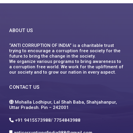
ABOUT US
“ANTI CORRUPTION OF INDIA” is a charitable trust
trying to encourage a corruption free society for the
future.to bring the change in the society.
We organize various programs to bring awareness to
a corruption free world. We work for the upliftment of
our society and to grow our nation in every aspect.
CONTACT US
Mohalla Lodhipur, Lal Shah Baba, Shahjahanpur,
Uttar Pradesh. Pin – 242001
+91 9415573988/ 7754843988
anticorruptionofindia988@gmail.com