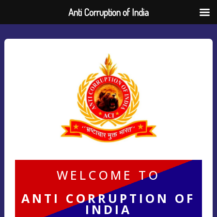
Anti Corruption of India
WELCOME TO
ANTI CORRUPTION OF
INDIA