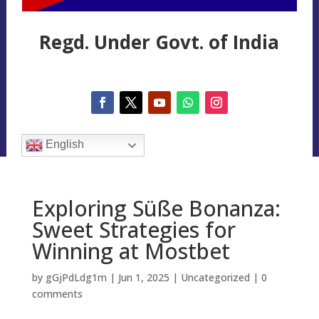
Regd. Under Govt. of India
English
Exploring Süße Bonanza:
Sweet Strategies for
Winning at Mostbet
by
gGjPdLdg1m
|
Jun 1, 2025
|
Uncategorized
|
0
comments