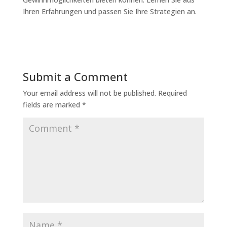
Ihren Erfahrungen und passen Sie Ihre Strategien an.
Submit a Comment
Your email address will not be published.
Required
fields are marked
*