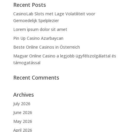
Recent Posts
CasinoLab Slots met Lage Volatiliteit voor
Gemoedelijk Spelplezier
Lorem ipsum dolor sit amet
Pin Up Casino Azərbaycan
Beste Online Casinos in Österreich
Magyar Online Casino a legjobb ügyfélszolgálattal és
támogatással
Recent Comments
Archives
July 2026
June 2026
May 2026
April 2026