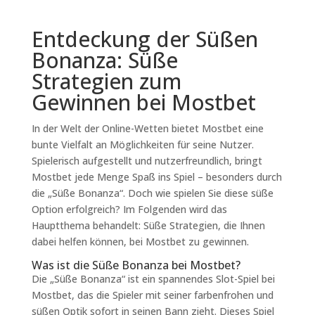
Entdeckung der Süßen
Bonanza: Süße
Strategien zum
Gewinnen bei Mostbet
In der Welt der Online-Wetten bietet Mostbet eine
bunte Vielfalt an Möglichkeiten für seine Nutzer.
Spielerisch aufgestellt und nutzerfreundlich, bringt
Mostbet jede Menge Spaß ins Spiel – besonders durch
die „Süße Bonanza“. Doch wie spielen Sie diese süße
Option erfolgreich? Im Folgenden wird das
Hauptthema behandelt: Süße Strategien, die Ihnen
dabei helfen können, bei Mostbet zu gewinnen.
Was ist die Süße Bonanza bei Mostbet?
Die „Süße Bonanza“ ist ein spannendes Slot-Spiel bei
Mostbet, das die Spieler mit seiner farbenfrohen und
süßen Optik sofort in seinen Bann zieht. Dieses Spiel