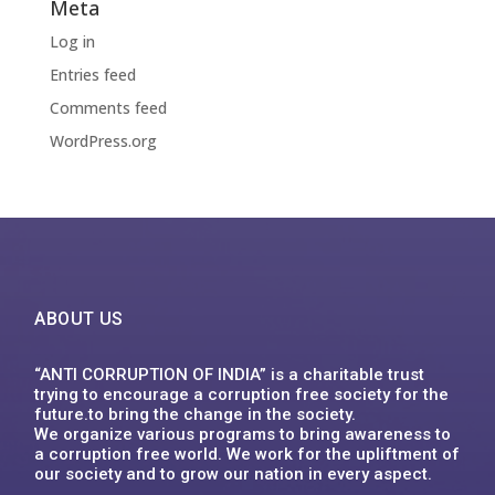
Meta
Log in
Entries feed
Comments feed
WordPress.org
ABOUT US
“ANTI CORRUPTION OF INDIA” is a charitable trust
trying to encourage a corruption free society for the
future.to bring the change in the society.
We organize various programs to bring awareness to
a corruption free world. We work for the upliftment of
our society and to grow our nation in every aspect.