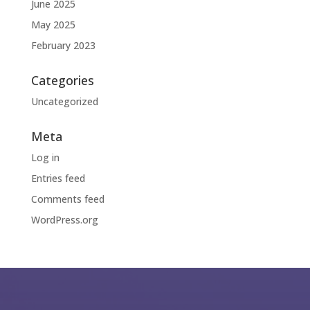
June 2025
May 2025
February 2023
Categories
Uncategorized
Meta
Log in
Entries feed
Comments feed
WordPress.org