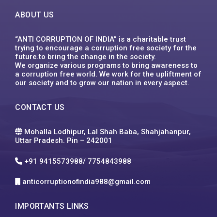
ABOUT US
“ANTI CORRUPTION OF INDIA” is a charitable trust
trying to encourage a corruption free society for the
future.to bring the change in the society.
We organize various programs to bring awareness to
a corruption free world. We work for the upliftment of
our society and to grow our nation in every aspect.
CONTACT US
Mohalla Lodhipur, Lal Shah Baba, Shahjahanpur,
Uttar Pradesh. Pin – 242001
+91 9415573988/ 7754843988
anticorruptionofindia988@gmail.com
IMPORTANTS LINKS