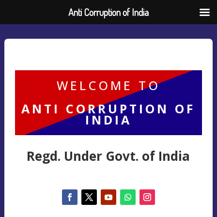
Anti Corruption of India
WELCOME TO
ANTI CORRUPTION OF
INDIA
Regd. Under Govt. of India