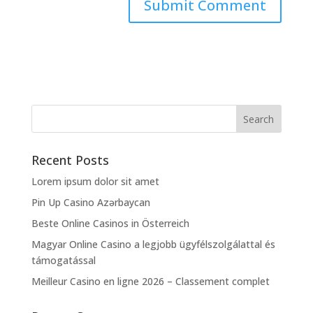
Recent Posts
Lorem ipsum dolor sit amet
Pin Up Casino Azərbaycan
Beste Online Casinos in Österreich
Magyar Online Casino a legjobb ügyfélszolgálattal és
támogatással
Meilleur Casino en ligne 2026 – Classement complet