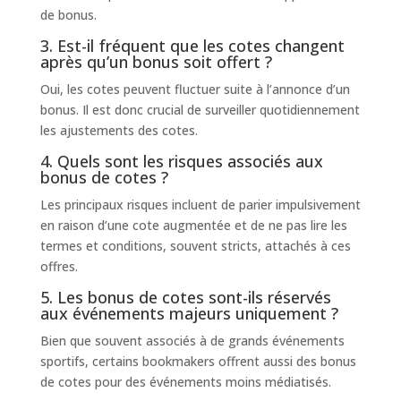
de bonus.
3. Est-il fréquent que les cotes changent
après qu’un bonus soit offert ?
Oui, les cotes peuvent fluctuer suite à l’annonce d’un
bonus. Il est donc crucial de surveiller quotidiennement
les ajustements des cotes.
4. Quels sont les risques associés aux
bonus de cotes ?
Les principaux risques incluent de parier impulsivement
en raison d’une cote augmentée et de ne pas lire les
termes et conditions, souvent stricts, attachés à ces
offres.
5. Les bonus de cotes sont-ils réservés
aux événements majeurs uniquement ?
Bien que souvent associés à de grands événements
sportifs, certains bookmakers offrent aussi des bonus
de cotes pour des événements moins médiatisés.