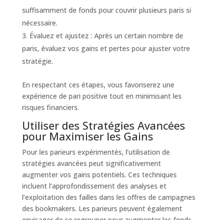
suffisamment de fonds pour couvrir plusieurs paris si
nécessaire.
Évaluez et ajustez : Après un certain nombre de
paris, évaluez vos gains et pertes pour ajuster votre
stratégie.
En respectant ces étapes, vous favoriserez une
expérience de pari positive tout en minimisant les
risques financiers.
Utiliser des Stratégies Avancées
pour Maximiser les Gains
Pour les parieurs expérimentés, l’utilisation de
stratégies avancées peut significativement
augmenter vos gains potentiels. Ces techniques
incluent l’approfondissement des analyses et
l’exploitation des failles dans les offres de campagnes
des bookmakers. Les parieurs peuvent également
envisager de se regrouper pour augmenter les fonds