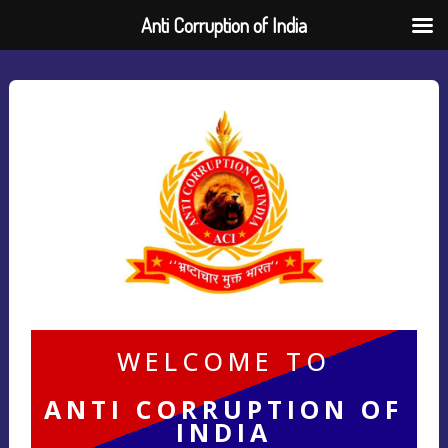
Anti Corruption of India
WELCOME TO
ANTI CORRUPTION OF
INDIA