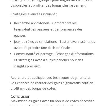
disponibles et profiter des bonus plus largement.
Stratégies avancées incluent :
Recherche approfondie : Comprendre les
teams/battles passées et performances des
équipes.
Jeux de rôles et simulations : Tester divers scénarios
avant de prendre une décision finale.
Communauté et partage : Échanges d’informations
et stratégies avec d’autres parieurs pour des
insights précieux.
Apprendre et appliquer ces techniques augmentera
vos chances de réaliser des gains significatifs tout en
profitant des bonus de cotes.
Conclusion
Maximiser les gains avec un bonus de cotes nécessite