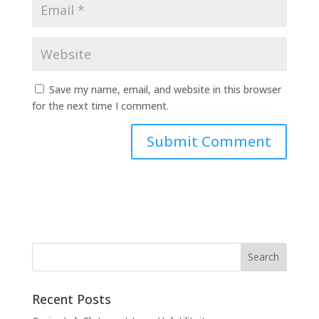
Save my name, email, and website in this browser
for the next time I comment.
Recent Posts