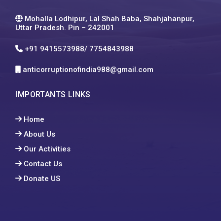
Mohalla Lodhipur, Lal Shah Baba, Shahjahanpur,
Uttar Pradesh. Pin – 242001
+91 9415573988/ 7754843988
anticorruptionofindia988@gmail.com
IMPORTANTS LINKS
Home
About Us
Our Activities
Contact Us
Donate US