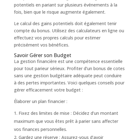
potentiels en pariant sur plusieurs événements à la
fois, bien que le risque augmente également.
Le calcul des gains potentiels doit également tenir
compte du bonus. Utilisez des calculateurs en ligne ou
effectuez vos propres calculs pour estimer
précisément vos bénéfices.
Savoir Gérer son Budget
La gestion financière est une compétence essentielle
pour tout parieur sérieux. Profiter d’un bonus de cotes
sans une gestion budgétaire adéquate peut conduire
à des pertes importantes. Voici quelques conseils pour
gérer efficacement votre budget :
Élaborer un plan financier :
Fixez des limites de mise : Décidez d’un montant
maximum que vous êtes prêt à parier sans affecter
vos finances personnelles.
Gardez une réserve : Assurez-vous d’avoir