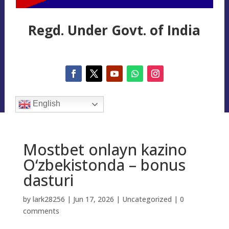
Regd. Under Govt. of India
English
Mostbet onlayn kazino
O‘zbekistonda – bonus
dasturi
by
lark28256
|
Jun 17, 2026
|
Uncategorized
|
0
comments