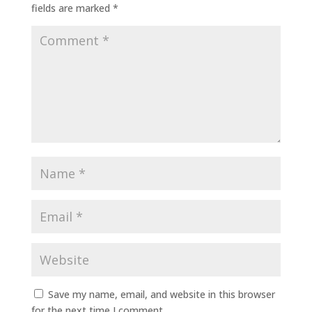
fields are marked
*
Save my name, email, and website in this browser
for the next time I comment.