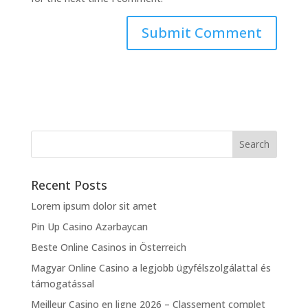
Recent Posts
Lorem ipsum dolor sit amet
Pin Up Casino Azərbaycan
Beste Online Casinos in Österreich
Magyar Online Casino a legjobb ügyfélszolgálattal és
támogatással
Meilleur Casino en ligne 2026 – Classement complet