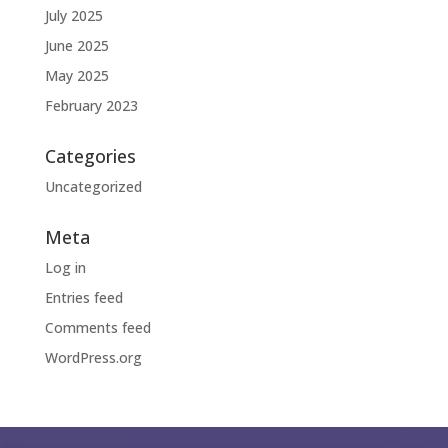
July 2025
June 2025
May 2025
February 2023
Categories
Uncategorized
Meta
Log in
Entries feed
Comments feed
WordPress.org