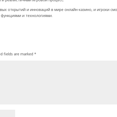
вых открытий и инноваций в мире онлайн-казино, и игроки смо
 функциями и технологиями.
ed fields are marked
*