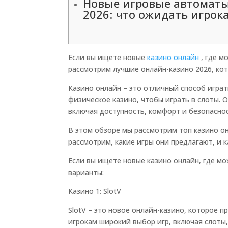
Новые игровые автомат
2026: что ожидать игрок
Если вы ищете новые
казино онлайн
, где м
рассмотрим лучшие онлайн-казино 2026, ко
Казино онлайн – это отличный способ играт
физическое казино, чтобы играть в слоты.
включая доступность, комфорт и безопаснос
В этом обзоре мы рассмотрим топ казино о
рассмотрим, какие игры они предлагают, и 
Если вы ищете новые казино онлайн, где мо
варианты:
Казино 1: SlotV
SlotV – это новое онлайн-казино, которое 
игрокам широкий выбор игр, включая слоты, 