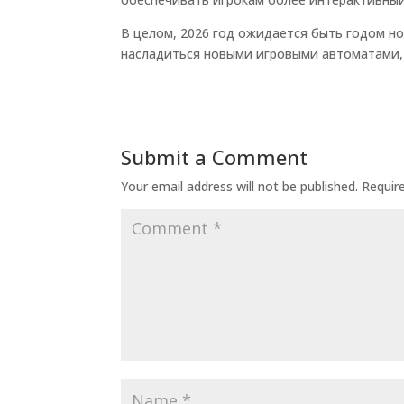
В целом, 2026 год ожидается быть годом но
насладиться новыми игровыми автоматами,
Submit a Comment
Your email address will not be published.
Requir