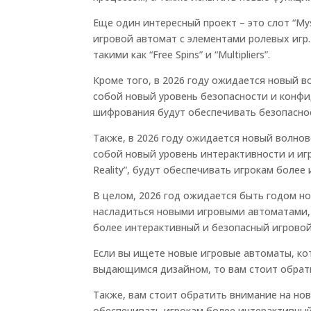
Еще один интересный проект – это слот “My
игровой автомат с элементами ролевых игр
такими как “Free Spins” и “Multipliers”.
Кроме того, в 2026 году ожидается новый в
собой новый уровень безопасности и конфи
шифрования будут обеспечивать безопаснос
Также, в 2026 году ожидается новый волнов
собой новый уровень интерактивности и игров
Reality”, будут обеспечивать игрокам боле
В целом, 2026 год ожидается быть годом но
насладиться новыми игровыми автоматами,
более интерактивный и безопасный игровой
Если вы ищете новые игровые автоматы, ко
выдающимся дизайном, то вам стоит обрати
Также, вам стоит обратить внимание на новые 
обеспечивать игрокам более интерактивный