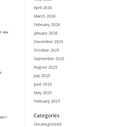
April 2026
March 2026
February 2026
е мы
January 2026
December 2025
October 2025
September 2025
August 2025
е
July 2025
June 2025
May 2025
February 2023
Categories
гают
Uncategorized