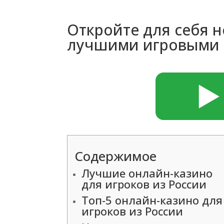
Откройте для себя н
лучшими игровыми 
▶
Содержимое
Лучшие онлайн-казино
для игроков из России
Топ-5 онлайн-казино для
игроков из России