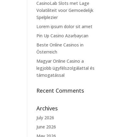
CasinoLab Slots met Lage
Volatiliteit voor Gemoedelijk
Spelplezier
Lorem ipsum dolor sit amet
Pin Up Casino Azərbaycan
Beste Online Casinos in
Österreich
Magyar Online Casino a
legjobb ügyfélszolgálattal és
támogatással
Recent Comments
Archives
July 2026
June 2026
May 2026