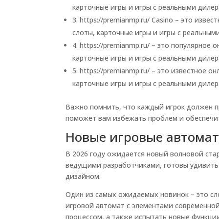
карточные игры и игры с реальными дилер
3. https://premianmp.ru/ Casino – это изв
слоты, карточные игры и игры с реальным
4. https://premianmp.ru/ – это популярное
карточные игры и игры с реальными дилер
5. https://premianmp.ru/ – это известное 
карточные игры и игры с реальными дилер
Важно помнить, что каждый игрок должен п
поможет вам избежать проблем и обеспечит
Новые игровые автомат
В 2026 году ожидается новый волновой ста
ведущими разработчиками, готовы удивить
дизайном.
Один из самых ожидаемых новинок – это сло
игровой автомат с элементами современной
процессом, а также испытать новые функции, т