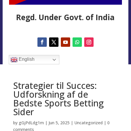
Regd. Under Govt. of India
English
Strategier til Succes:
Udforskning af de
Bedste Sports Betting
Sider
by
gGjPdLdg1m
|
Jun 5, 2025
|
Uncategorized
|
0
comments