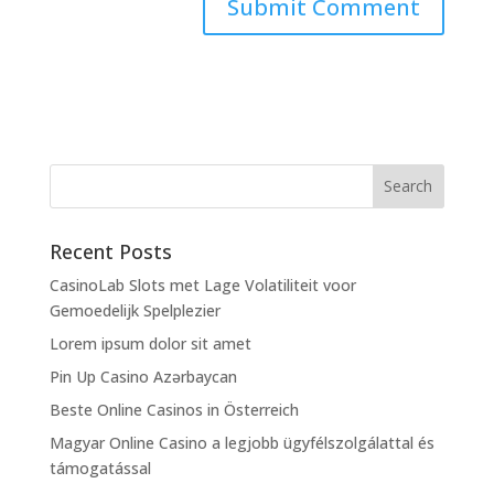
Recent Posts
CasinoLab Slots met Lage Volatiliteit voor
Gemoedelijk Spelplezier
Lorem ipsum dolor sit amet
Pin Up Casino Azərbaycan
Beste Online Casinos in Österreich
Magyar Online Casino a legjobb ügyfélszolgálattal és
támogatással