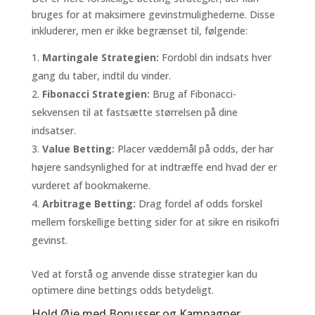
bruges for at maksimere gevinstmulighederne. Disse
inkluderer, men er ikke begrænset til, følgende:
Martingale Strategien:
Fordobl din indsats hver
gang du taber, indtil du vinder.
Fibonacci Strategien:
Brug af Fibonacci-
sekvensen til at fastsætte størrelsen på dine
indsatser.
Value Betting:
Placer væddemål på odds, der har
højere sandsynlighed for at indtræffe end hvad der er
vurderet af bookmakerne.
Arbitrage Betting:
Drag fordel af odds forskel
mellem forskellige betting sider for at sikre en risikofri
gevinst.
Ved at forstå og anvende disse strategier kan du
optimere dine bettings odds betydeligt.
Hold Øje med Bonusser og Kampagner