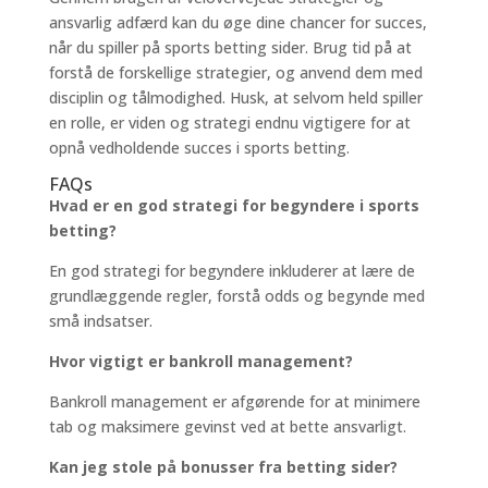
ansvarlig adfærd kan du øge dine chancer for succes,
når du spiller på sports betting sider. Brug tid på at
forstå de forskellige strategier, og anvend dem med
disciplin og tålmodighed. Husk, at selvom held spiller
en rolle, er viden og strategi endnu vigtigere for at
opnå vedholdende succes i sports betting.
FAQs
Hvad er en god strategi for begyndere i sports
betting?
En god strategi for begyndere inkluderer at lære de
grundlæggende regler, forstå odds og begynde med
små indsatser.
Hvor vigtigt er bankroll management?
Bankroll management er afgørende for at minimere
tab og maksimere gevinst ved at bette ansvarligt.
Kan jeg stole på bonusser fra betting sider?