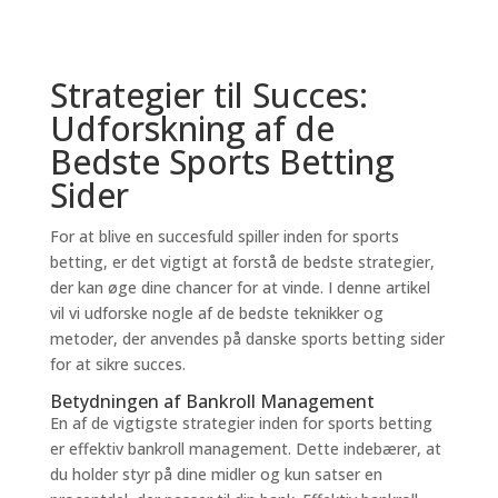
Strategier til Succes:
Udforskning af de
Bedste Sports Betting
Sider
For at blive en succesfuld spiller inden for sports
betting, er det vigtigt at forstå de bedste strategier,
der kan øge dine chancer for at vinde. I denne artikel
vil vi udforske nogle af de bedste teknikker og
metoder, der anvendes på danske sports betting sider
for at sikre succes.
Betydningen af Bankroll Management
En af de vigtigste strategier inden for sports betting
er effektiv bankroll management. Dette indebærer, at
du holder styr på dine midler og kun satser en