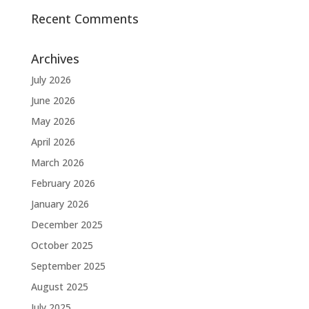
Recent Comments
Archives
July 2026
June 2026
May 2026
April 2026
March 2026
February 2026
January 2026
December 2025
October 2025
September 2025
August 2025
July 2025