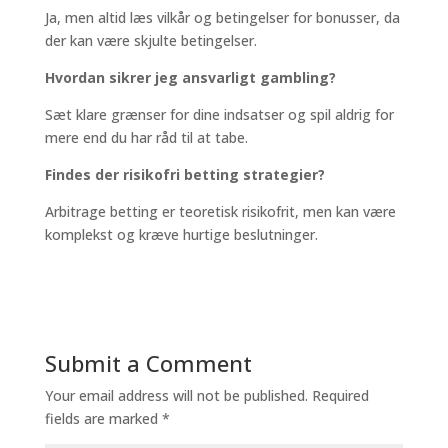
Ja, men altid læs vilkår og betingelser for bonusser, da
der kan være skjulte betingelser.
Hvordan sikrer jeg ansvarligt gambling?
Sæt klare grænser for dine indsatser og spil aldrig for
mere end du har råd til at tabe.
Findes der risikofri betting strategier?
Arbitrage betting er teoretisk risikofrit, men kan være
komplekst og kræve hurtige beslutninger.
Submit a Comment
Your email address will not be published.
Required
fields are marked
*