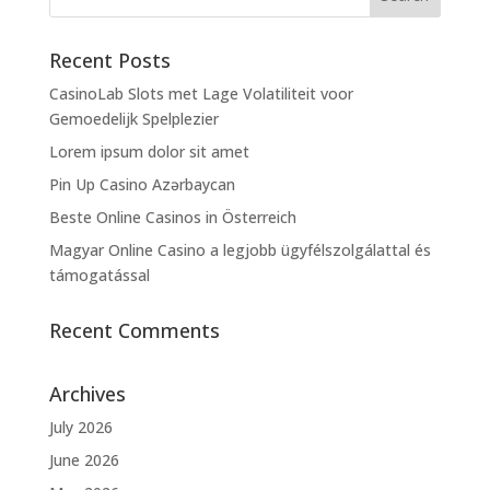
Recent Posts
CasinoLab Slots met Lage Volatiliteit voor
Gemoedelijk Spelplezier
Lorem ipsum dolor sit amet
Pin Up Casino Azərbaycan
Beste Online Casinos in Österreich
Magyar Online Casino a legjobb ügyfélszolgálattal és
támogatással
Recent Comments
Archives
July 2026
June 2026