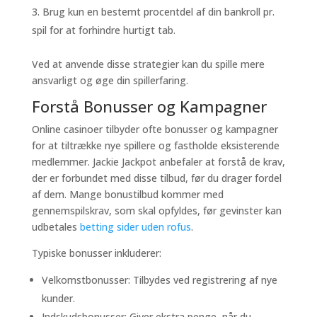
Brug kun en bestemt procentdel af din bankroll pr.
spil for at forhindre hurtigt tab.
Ved at anvende disse strategier kan du spille mere
ansvarligt og øge din spillerfaring.
Forstå Bonusser og Kampagner
Online casinoer tilbyder ofte bonusser og kampagner
for at tiltrække nye spillere og fastholde eksisterende
medlemmer. Jackie Jackpot anbefaler at forstå de krav,
der er forbundet med disse tilbud, før du drager fordel
af dem. Mange bonustilbud kommer med
gennemspilskrav, som skal opfyldes, før gevinster kan
udbetales
betting sider uden rofus
.
Typiske bonusser inkluderer:
Velkomstbonusser: Tilbydes ved registrering af nye
kunder.
Indskudsbonusser: Giver ekstra penge, når du