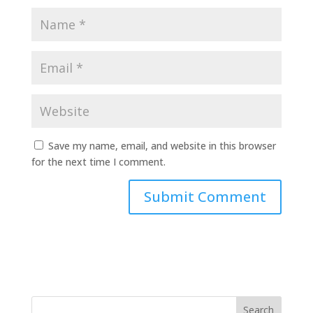
Save my name, email, and website in this browser
for the next time I comment.