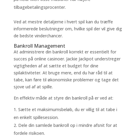
tilbagebetalingsprocenter.
Ved at mestre detaljerne i hvert spil kan du træffe
informerede beslutninger om, hvilke spil der vil give dig
de bedste vinderchancer.
Bankroll Management
At administrere din bankroll korrekt er essentielt for
succes på online casinoer. Jackie Jackpot understreger
vigtigheden af at sætte et budget for dine
spilaktiviteter. At bruge mere, end du har råd til at
tabe, kan føre til økonomiske problemer og tage det
sjove ud af at spille.
En effektiv måde at styre din bankroll på er ved at:
Sætte et maksimumsbeløb, du er villig til at tabe i
en enkelt spillesession.
Dele din samlede bankroll op i mindre afsnit for at
fordele risikoen.