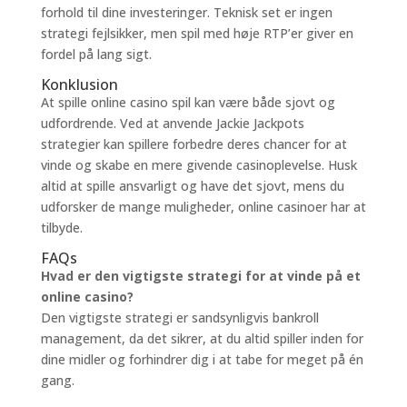
forhold til dine investeringer. Teknisk set er ingen
strategi fejlsikker, men spil med høje RTP’er giver en
fordel på lang sigt.
Konklusion
At spille online casino spil kan være både sjovt og
udfordrende. Ved at anvende Jackie Jackpots
strategier kan spillere forbedre deres chancer for at
vinde og skabe en mere givende casinoplevelse. Husk
altid at spille ansvarligt og have det sjovt, mens du
udforsker de mange muligheder, online casinoer har at
tilbyde.
FAQs
Hvad er den vigtigste strategi for at vinde på et
online casino?
Den vigtigste strategi er sandsynligvis bankroll
management, da det sikrer, at du altid spiller inden for
dine midler og forhindrer dig i at tabe for meget på én
gang.