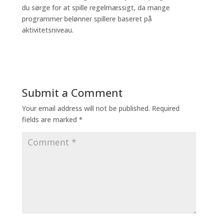
du sørge for at spille regelmæssigt, da mange
programmer belønner spillere baseret på
aktivitetsniveau.
Submit a Comment
Your email address will not be published.
Required
fields are marked
*