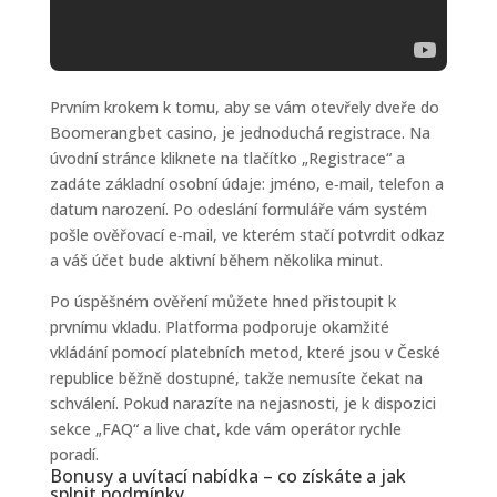
Prvním krokem k tomu, aby se vám otevřely dveře do
Boomerangbet casino, je jednoduchá registrace. Na
úvodní stránce kliknete na tlačítko „Registrace“ a
zadáte základní osobní údaje: jméno, e‑mail, telefon a
datum narození. Po odeslání formuláře vám systém
pošle ověřovací e‑mail, ve kterém stačí potvrdit odkaz
a váš účet bude aktivní během několika minut.
Po úspěšném ověření můžete hned přistoupit k
prvnímu vkladu. Platforma podporuje okamžité
vkládání pomocí platebních metod, které jsou v České
republice běžně dostupné, takže nemusíte čekat na
schválení. Pokud narazíte na nejasnosti, je k dispozici
sekce „FAQ“ a live chat, kde vám operátor rychle
poradí.
Bonusy a uvítací nabídka – co získáte a jak
splnit podmínky