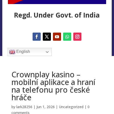
Regd. Under Govt. of India
English
Crownplay kasino –
mobilní aplikace a hraní
na telefonu pro české
hráče
by
lark28256
|
Jun 1, 2026
|
Uncategorized
|
0
comments