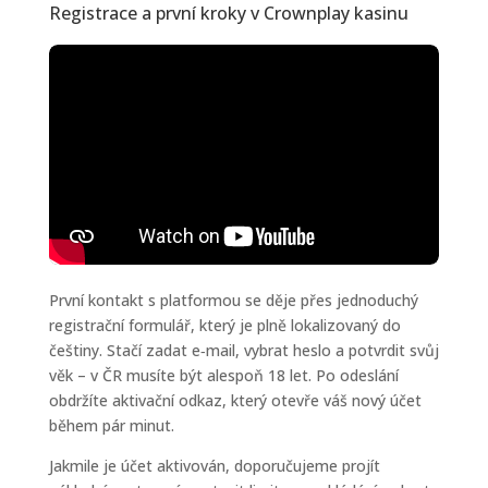
Registrace a první kroky v Crownplay kasinu
První kontakt s platformou se děje přes jednoduchý
registrační formulář, který je plně lokalizovaný do
češtiny. Stačí zadat e‑mail, vybrat heslo a potvrdit svůj
věk – v ČR musíte být alespoň 18 let. Po odeslání
obdržíte aktivační odkaz, který otevře váš nový účet
během pár minut.
Jakmile je účet aktivován, doporučujeme projít