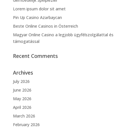
Gemoedelijk Spelplezier
Lorem ipsum dolor sit amet
Pin Up Casino Azərbaycan
Beste Online Casinos in Österreich
Magyar Online Casino a legjobb ügyfélszolgálattal és
támogatással
Recent Comments
Archives
July 2026
June 2026
May 2026
April 2026
March 2026
February 2026