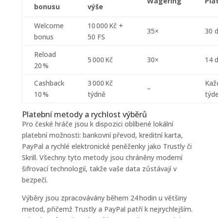
Wagering
Pla
bonusu
výše
Welcome
10 000 Kč +
35×
30 d
bonus
50 FS
Reload
5 000 Kč
30×
14 d
20 %
Cashback
3 000 Kč
Kaž
–
10 %
týdně
týd
Platební metody a rychlost výběrů
Pro české hráče jsou k dispozici oblíbené lokální
platební možnosti: bankovní převod, kreditní karta,
PayPal a rychlé elektronické peněženky jako Trustly či
Skrill. Všechny tyto metody jsou chráněny moderní
šifrovací technologií, takže vaše data zůstávají v
bezpečí.
Výběry jsou zpracovávány během 24 hodin u většiny
metod, přičemž Trustly a PayPal patří k nejrychlejším.