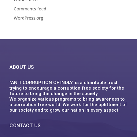
Comments feed
WordPress.org
ABOUT US
“ANTI CORRUPTION OF INDIA” is a charitable trust
trying to encourage a corruption free society for the
future.to bring the change in the society.
We organize various programs to bring awareness to
a corruption free world. We work for the upliftment of
our society and to grow our nation in every aspect.
CONTACT US