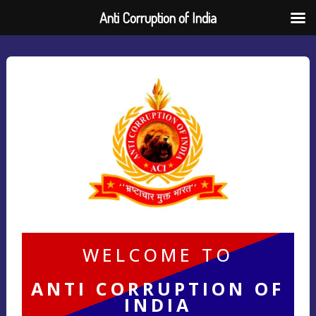
Anti Corruption of India
WELCOME TO
ANTI CORRUPTION OF
INDIA