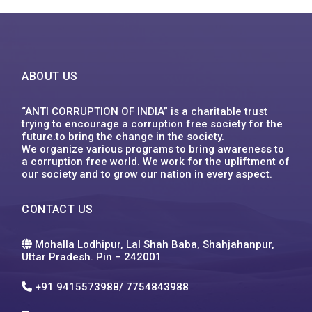
ABOUT US
“ANTI CORRUPTION OF INDIA” is a charitable trust
trying to encourage a corruption free society for the
future.to bring the change in the society.
We organize various programs to bring awareness to
a corruption free world. We work for the upliftment of
our society and to grow our nation in every aspect.
CONTACT US
Mohalla Lodhipur, Lal Shah Baba, Shahjahanpur,
Uttar Pradesh. Pin – 242001
+91 9415573988/ 7754843988