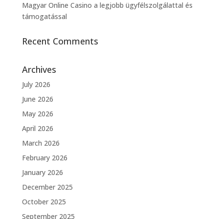
Magyar Online Casino a legjobb ügyfélszolgálattal és
támogatással
Recent Comments
Archives
July 2026
June 2026
May 2026
April 2026
March 2026
February 2026
January 2026
December 2025
October 2025
September 2025