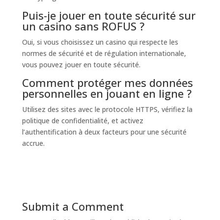
Puis-je jouer en toute sécurité sur
un casino sans ROFUS ?
Oui, si vous choisissez un casino qui respecte les
normes de sécurité et de régulation internationale,
vous pouvez jouer en toute sécurité.
Comment protéger mes données
personnelles en jouant en ligne ?
Utilisez des sites avec le protocole HTTPS, vérifiez la
politique de confidentialité, et activez
l’authentification à deux facteurs pour une sécurité
accrue.
Submit a Comment