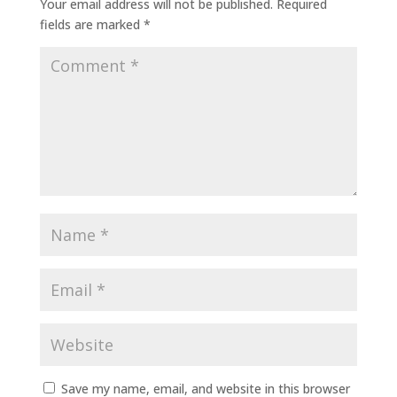
Your email address will not be published.
Required
fields are marked
*
Save my name, email, and website in this browser