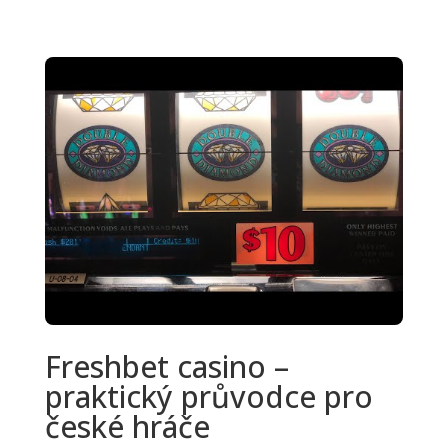
Freshbet casino –
praktický průvodce pro
české hráče