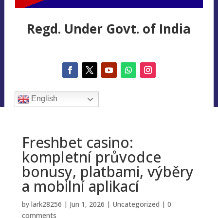
Regd. Under Govt. of India
English
Freshbet casino:
kompletní průvodce
bonusy, platbami, výběry
a mobilní aplikací
by
lark28256
|
Jun 1, 2026
|
Uncategorized
|
0
comments