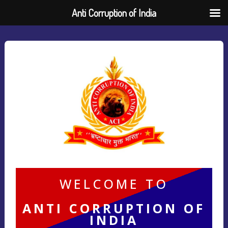
Anti Corruption of India
WELCOME TO
ANTI CORRUPTION OF
INDIA