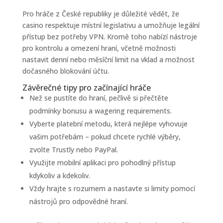
Pro hráče z České republiky je důležité vědět, že
casino respektuje místní legislativu a umožňuje legální
přístup bez potřeby VPN. Kromě toho nabízí nástroje
pro kontrolu a omezení hraní, včetně možnosti
nastavit denní nebo měsíční limit na vklad a možnost
dočasného blokování účtu.
Závěrečné tipy pro začínající hráče
Než se pustíte do hraní, pečlivě si přečtěte
podmínky bonusu a wagering requirements.
Vyberte platební metodu, která nejlépe vyhovuje
vašim potřebám – pokud chcete rychlé výběry,
zvolte Trustly nebo PayPal.
Využijte mobilní aplikaci pro pohodlný přístup
kdykoliv a kdekoliv.
Vždy hrajte s rozumem a nastavte si limity pomocí
nástrojů pro odpovědné hraní.