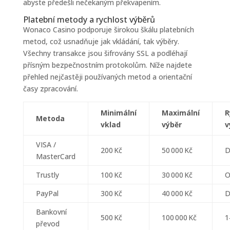
abyste předešli nečekaným překvapením.
Platební metody a rychlost výběrů
Wonaco Casino podporuje širokou škálu platebních
metod, což usnadňuje jak vkládání, tak výběry.
Všechny transakce jsou šifrovány SSL a podléhají
přísným bezpečnostním protokolům. Níže najdete
přehled nejčastěji používaných metod a orientační
časy zpracování.
Minimální
Maximální
R
Metoda
vklad
výběr
v
VISA /
200 Kč
50 000 Kč
D
MasterCard
Trustly
100 Kč
30 000 Kč
O
PayPal
300 Kč
40 000 Kč
D
Bankovní
500 Kč
100 000 Kč
1
převod