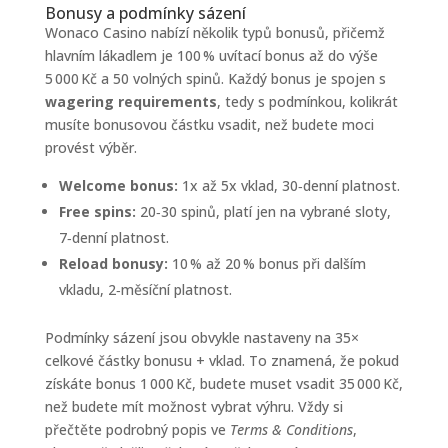
Bonusy a podmínky sázení
Wonaco Casino nabízí několik typů bonusů, přičemž
hlavním lákadlem je 100 % uvítací bonus až do výše
5 000 Kč a 50 volných spinů. Každý bonus je spojen s
wagering requirements
, tedy s podmínkou, kolikrát
musíte bonusovou částku vsadit, než budete moci
provést výběr.
Welcome bonus:
1x až 5x vklad, 30‑denní platnost.
Free spins:
20‑30 spinů, platí jen na vybrané sloty,
7‑denní platnost.
Reload bonusy:
10 % až 20 % bonus při dalším
vkladu, 2‑měsíční platnost.
Podmínky sázení jsou obvykle nastaveny na 35×
celkové částky bonusu + vklad. To znamená, že pokud
získáte bonus 1 000 Kč, budete muset vsadit 35 000 Kč,
než budete mít možnost vybrat výhru. Vždy si
přečtěte podrobný popis ve
Terms & Conditions
,