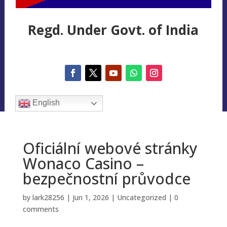
Regd. Under Govt. of India
English
Oficiální webové stránky
Wonaco Casino –
bezpečnostní průvodce
by
lark28256
|
Jun 1, 2026
|
Uncategorized
|
0
comments