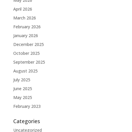
May 2026
April 2026
March 2026
February 2026
January 2026
December 2025
October 2025
September 2025
August 2025
July 2025
June 2025
May 2025
February 2023
Categories
Uncategorized