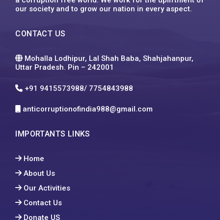
our society and to grow our nation in every aspect.
CONTACT US
Mohalla Lodhipur, Lal Shah Baba, Shahjahanpur,
Uttar Pradesh. Pin – 242001
+91 9415573988/ 7754843988
anticorruptionofindia988@gmail.com
IMPORTANTS LINKS
Home
About Us
Our Activities
Contact Us
Donate US