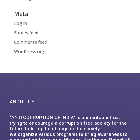
Meta
Log in
Entries feed
Comments feed
WordPress.org
ABOUT US
“ANTI CORRUPTION OF INDIA” is a charitable trust
trying to encourage a corruption free society for the
future.to bring the change in the society.
We organize various programs to bring awareness to
a corruption free world. We work for the upliftment of