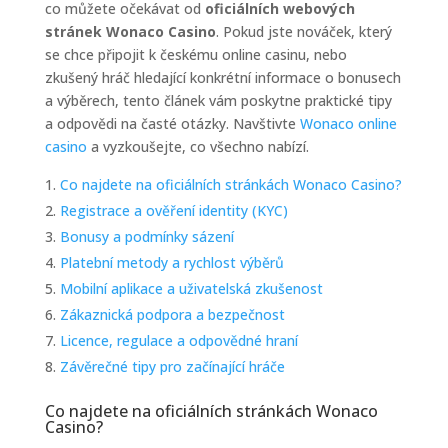
co můžete očekávat od
oficiálních webových
stránek Wonaco Casino
. Pokud jste nováček, který
se chce připojit k českému online casinu, nebo
zkušený hráč hledající konkrétní informace o bonusech
a výběrech, tento článek vám poskytne praktické tipy
a odpovědi na časté otázky. Navštivte
Wonaco online
casino
a vyzkoušejte, co všechno nabízí.
Co najdete na oficiálních stránkách Wonaco Casino?
Registrace a ověření identity (KYC)
Bonusy a podmínky sázení
Platební metody a rychlost výběrů
Mobilní aplikace a uživatelská zkušenost
Zákaznická podpora a bezpečnost
Licence, regulace a odpovědné hraní
Závěrečné tipy pro začínající hráče
Co najdete na oficiálních stránkách Wonaco
Casino?