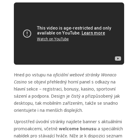
Hned po vstupu na
oficiální webové stránky Wonaco
Casino
se objeví přehledný horní panel s odkazy na
hlavní sekce – registraci, bonusy, kasino, sportovní
sázení a podpora. Design je čistý a přizpůsobený jak
desktopu, tak mobilním zařízením, takže se snadno
orientujete i na menších displejích.
Uprostřed úvodní stránky najdete banner s aktuálními
promoakcemi, včetně
welcome bonusu
a speciálních
nabídek pro stávající hráče. Níže je k dispozici seznam