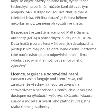
Když se objeví otázky ohledně účtu, výběru nebo
technických problémů, můžete kontaktovat tým
podpory 24/7. K dispozici jsou live chat, e‑mail a
telefonní linka. Většina dotazů je řešena během
několika minut, zejména při využití live chatu.
Bezpečnost je zajištěna licencí od Malta Gaming
Authority (MGA) a pravidelnými audity od eCOGRA.
Data hráčů jsou uložena v šifrovaných databázích a
přístup k nim mají pouze oprávněné osoby. Platforma
také nabízí nástroje pro odpovědné hraní – limit
vkladu, časový limit a možnost samovolného
vyloučení.
Licence, regulace a odpovědné hraní
Wonaco Casino funguje pod licencí MGA, což
zaručuje, že všechny hry jsou testovány na
spravedlivost a náhodnost. Licenční číslo je veřejně
dostupné na
oficiálních webových stránkách Wonaco
Casino
a můžete si ověřit jeho platnost v registru
Malta Gaming Authority.